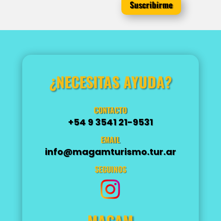
Suscribirme
¿NECESITAS AYUDA?
CONTACTO
+54 9 3541 21-9531
EMAIL
info@magamturismo.tur.ar
SEGUINOS
MAGAM