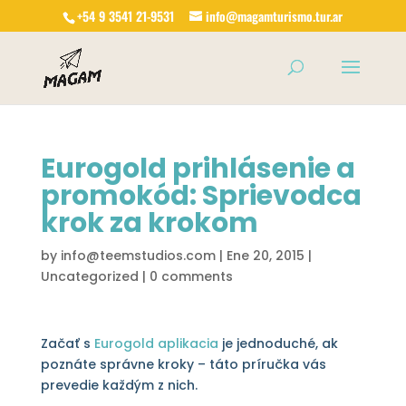
+54 9 3541 21-9531
info@magamturismo.tur.ar
Products
search
Eurogold prihlásenie a
promokód: Sprievodca
krok za krokom
by
info@teemstudios.com
|
Ene 20, 2015
|
Uncategorized
|
0 comments
Začať s
Eurogold aplikacia
je jednoduché, ak
poznáte správne kroky – táto príručka vás
prevedie každým z nich.