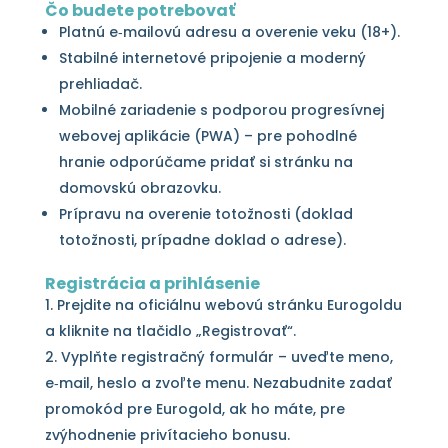
Čo budete potrebovať
Platnú e‑mailovú adresu a overenie veku (18+).
Stabilné internetové pripojenie a moderný
prehliadač.
Mobilné zariadenie s podporou progresívnej
webovej aplikácie (PWA) – pre pohodlné
hranie odporúčame pridať si stránku na
domovskú obrazovku.
Prípravu na overenie totožnosti (doklad
totožnosti, prípadne doklad o adrese).
Registrácia a prihlásenie
Prejdite na oficiálnu webovú stránku Eurogoldu
a kliknite na tlačidlo „Registrovať“.
Vyplňte registračný formulár – uveďte meno,
e‑mail, heslo a zvoľte menu. Nezabudnite zadať
promokód pre Eurogold, ak ho máte, pre
zvýhodnenie privítacieho bonusu.