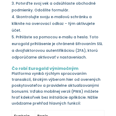
Potvrďte svoj vek a odsúhlaste obchodné
podmienky. Odošlite formulár.
Skontrolujte svoju e‑mailovú schránku a
kliknite na overovací odkaz – tým aktivujete
účet.
Prihláste sa pomocou e‑mailu a hesla. Toto
eurogold prihlásenie je chránené šifrovaním SSL
a dvojfaktorovou autentifikáciou (2FA), ktorú
odporúčame aktivovať v nastaveniach.
Čo robí Eurogold výnimočným
Platforma vyniká rýchlym spracovaním
transakcií, širokým výberom hier od overených
poskytovateľov a pravidelne aktualizovanými
bonusmi. Vďaka mobilnej verzii (PWA) môžete
hrať kdekoľvek bez inštalácie aplikácie. Nižšie
uvádzame prehľad hlavných funkcií: