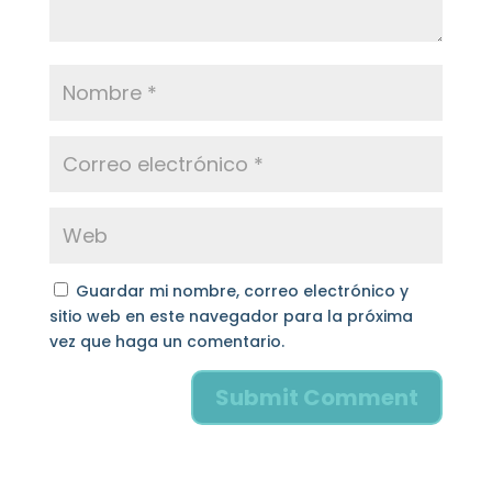
Guardar mi nombre, correo electrónico y
sitio web en este navegador para la próxima
vez que haga un comentario.