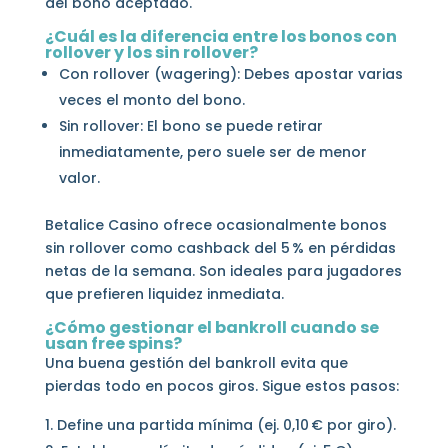
del bono aceptado.
¿Cuál es la diferencia entre los bonos con
rollover y los sin rollover?
Con rollover (wagering): Debes apostar varias
veces el monto del bono.
Sin rollover: El bono se puede retirar
inmediatamente, pero suele ser de menor
valor.
Betalice Casino ofrece ocasionalmente bonos
sin rollover como cashback del 5 % en pérdidas
netas de la semana. Son ideales para jugadores
que prefieren liquidez inmediata.
¿Cómo gestionar el bankroll cuando se
usan free spins?
Una buena gestión del bankroll evita que
pierdas todo en pocos giros. Sigue estos pasos:
Define una partida mínima (ej. 0,10 € por giro).