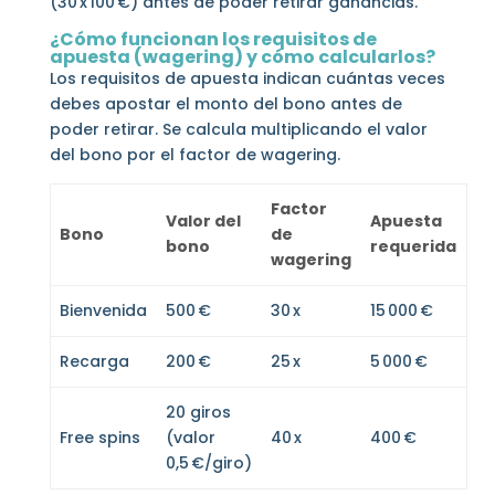
(30 x 100 €) antes de poder retirar ganancias.
¿Cómo funcionan los requisitos de
apuesta (wagering) y cómo calcularlos?
Los requisitos de apuesta indican cuántas veces
debes apostar el monto del bono antes de
poder retirar. Se calcula multiplicando el valor
del bono por el factor de wagering.
Factor
Valor del
Apuesta
Bono
de
bono
requerida
wagering
Bienvenida
500 €
30 x
15 000 €
Recarga
200 €
25 x
5 000 €
20 giros
Free spins
(valor
40 x
400 €
0,5 €/giro)