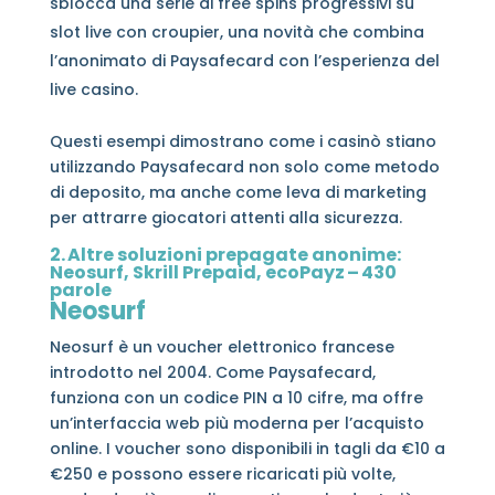
sblocca una serie di free spins progressivi su
slot live con croupier, una novità che combina
l’anonimato di Paysafecard con l’esperienza del
live casino.
Questi esempi dimostrano come i casinò stiano
utilizzando Paysafecard non solo come metodo
di deposito, ma anche come leva di marketing
per attrarre giocatori attenti alla sicurezza.
2. Altre soluzioni prepagate anonime:
Neosurf, Skrill Prepaid, ecoPayz – 430
parole
Neosurf
Neosurf è un voucher elettronico francese
introdotto nel 2004. Come Paysafecard,
funziona con un codice PIN a 10 cifre, ma offre
un’interfaccia web più moderna per l’acquisto
online. I voucher sono disponibili in tagli da €10 a
€250 e possono essere ricaricati più volte,