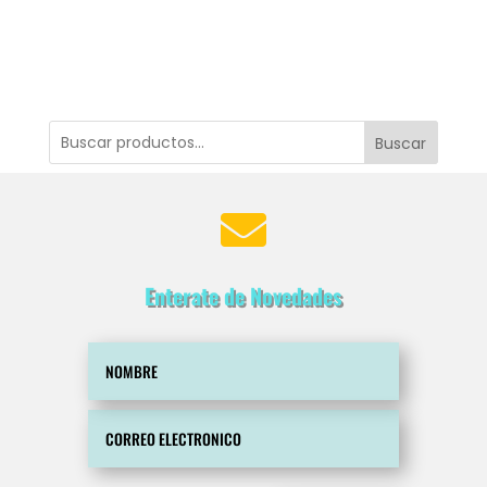
Buscar

Enterate de Novedades