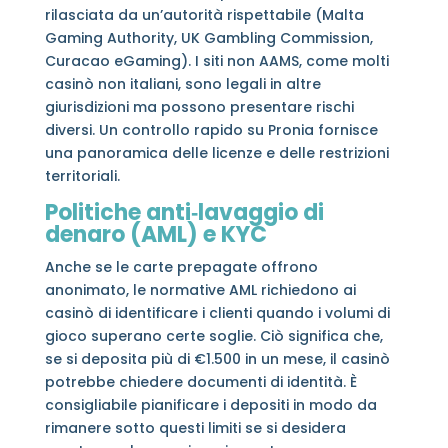
rilasciata da un’autorità rispettabile (Malta
Gaming Authority, UK Gambling Commission,
Curacao eGaming). I siti non AAMS, come molti
casinò non italiani, sono legali in altre
giurisdizioni ma possono presentare rischi
diversi. Un controllo rapido su Pronia fornisce
una panoramica delle licenze e delle restrizioni
territoriali.
Politiche anti‑lavaggio di
denaro (AML) e KYC
Anche se le carte prepagate offrono
anonimato, le normative AML richiedono ai
casinò di identificare i clienti quando i volumi di
gioco superano certe soglie. Ciò significa che,
se si deposita più di €1.500 in un mese, il casinò
potrebbe chiedere documenti di identità. È
consigliabile pianificare i depositi in modo da
rimanere sotto questi limiti se si desidera