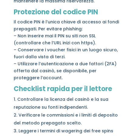
mantenere la massima riservatezza.
Protezione del codice PIN
Il codice PIN è l’unica chiave di accesso ai fondi
prepagati. Per evitare phishing:
– Non inserire mai il PIN su siti non SSL
(controllare che l’URL inizi con https).
– Conservare i voucher fisici in un luogo sicuro,
fuori dalla vista di terzi.
– Utilizzare l’autenticazione a due fattori (2FA)
offerta dal casinò, se disponibile, per
proteggere l’account.
Checklist rapida per il lettore
Controllare la licenza del casinò e la sua
reputazione su fonti indipendenti.
Verificare le commissioni e i limiti di deposito
del metodo prepagato scelto.
Leggere i termini di wagering dei free spins