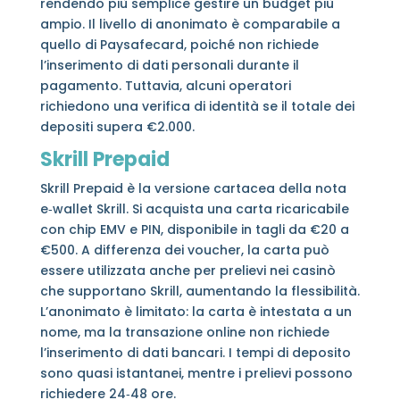
rendendo più semplice gestire un budget più
ampio. Il livello di anonimato è comparabile a
quello di Paysafecard, poiché non richiede
l’inserimento di dati personali durante il
pagamento. Tuttavia, alcuni operatori
richiedono una verifica di identità se il totale dei
depositi supera €2.000.
Skrill Prepaid
Skrill Prepaid è la versione cartacea della nota
e‑wallet Skrill. Si acquista una carta ricaricabile
con chip EMV e PIN, disponibile in tagli da €20 a
€500. A differenza dei voucher, la carta può
essere utilizzata anche per prelievi nei casinò
che supportano Skrill, aumentando la flessibilità.
L’anonimato è limitato: la carta è intestata a un
nome, ma la transazione online non richiede
l’inserimento di dati bancari. I tempi di deposito
sono quasi istantanei, mentre i prelievi possono
richiedere 24‑48 ore.