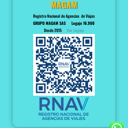
MAGAM
Registro Nacional de Agencias de Viajes
GRUPO MAGAM SAS
Legajo 16.900
Desde 2015
Ver Legajo