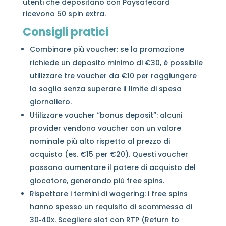
utenti che depositano con Paysafecard
ricevono 50 spin extra.
Consigli pratici
Combinare più voucher: se la promozione
richiede un deposito minimo di €30, è possibile
utilizzare tre voucher da €10 per raggiungere
la soglia senza superare il limite di spesa
giornaliero.
Utilizzare voucher “bonus deposit”: alcuni
provider vendono voucher con un valore
nominale più alto rispetto al prezzo di
acquisto (es. €15 per €20). Questi voucher
possono aumentare il potere di acquisto del
giocatore, generando più free spins.
Rispettare i termini di wagering: i free spins
hanno spesso un requisito di scommessa di
30‑40x. Scegliere slot con RTP (Return to