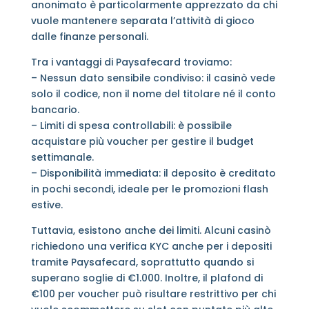
anonimato è particolarmente apprezzato da chi
vuole mantenere separata l’attività di gioco
dalle finanze personali.
Tra i vantaggi di Paysafecard troviamo:
– Nessun dato sensibile condiviso: il casinò vede
solo il codice, non il nome del titolare né il conto
bancario.
– Limiti di spesa controllabili: è possibile
acquistare più voucher per gestire il budget
settimanale.
– Disponibilità immediata: il deposito è creditato
in pochi secondi, ideale per le promozioni flash
estive.
Tuttavia, esistono anche dei limiti. Alcuni casinò
richiedono una verifica KYC anche per i depositi
tramite Paysafecard, soprattutto quando si
superano soglie di €1.000. Inoltre, il plafond di
€100 per voucher può risultare restrittivo per chi