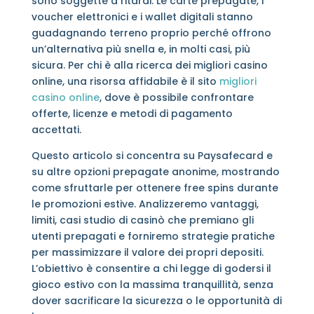
sono soggette a ritardi. Le carte prepagate, i
voucher elettronici e i wallet digitali stanno
guadagnando terreno proprio perché offrono
un’alternativa più snella e, in molti casi, più
sicura. Per chi è alla ricerca dei migliori casino
online, una risorsa affidabile è il sito
migliori
casino online
, dove è possibile confrontare
offerte, licenze e metodi di pagamento
accettati.
Questo articolo si concentra su Paysafecard e
su altre opzioni prepagate anonime, mostrando
come sfruttarle per ottenere free spins durante
le promozioni estive. Analizzeremo vantaggi,
limiti, casi studio di casinò che premiano gli
utenti prepagati e forniremo strategie pratiche
per massimizzare il valore dei propri depositi.
L’obiettivo è consentire a chi legge di godersi il
gioco estivo con la massima tranquillità, senza
dover sacrificare la sicurezza o le opportunità di