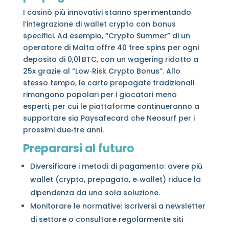
I casinò più innovativi stanno sperimentando
l’integrazione di wallet crypto con bonus
specifici. Ad esempio, “Crypto Summer” di un
operatore di Malta offre 40 free spins per ogni
deposito di 0,01 BTC, con un wagering ridotto a
25x grazie al “Low‑Risk Crypto Bonus”. Allo
stesso tempo, le carte prepagate tradizionali
rimangono popolari per i giocatori meno
esperti, per cui le piattaforme continueranno a
supportare sia Paysafecard che Neosurf per i
prossimi due‑tre anni.
Prepararsi al futuro
Diversificare i metodi di pagamento: avere più
wallet (crypto, prepagato, e‑wallet) riduce la
dipendenza da una sola soluzione.
Monitorare le normative: iscriversi a newsletter
di settore o consultare regolarmente siti