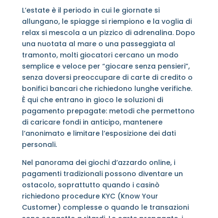
L’estate è il periodo in cui le giornate si
allungano, le spiagge si riempiono e la voglia di
relax si mescola a un pizzico di adrenalina. Dopo
una nuotata al mare o una passeggiata al
tramonto, molti giocatori cercano un modo
semplice e veloce per “giocare senza pensieri”,
senza doversi preoccupare di carte di credito o
bonifici bancari che richiedono lunghe verifiche.
È qui che entrano in gioco le soluzioni di
pagamento prepagate: metodi che permettono
di caricare fondi in anticipo, mantenere
l’anonimato e limitare l’esposizione dei dati
personali.
Nel panorama dei giochi d’azzardo online, i
pagamenti tradizionali possono diventare un
ostacolo, soprattutto quando i casinò
richiedono procedure KYC (Know Your
Customer) complesse o quando le transazioni