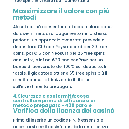
free spins in vincite reali aumentano.
Massimizzare il valore con più
metodi
Alcuni casinò consentono di accumulare bonus
da diversi metodi di pagamento nello stesso
periodo. Un approccio avanzato prevede di
depositare €10 con Paysafecard per 20 free
spins, poi €15 con Neosurf per 25 free spins
aggiuntivi, e infine €20 con ecoPayz per un
bonus di benvenuto del 100 % sul deposito. In
totale, il giocatore ottiene 65 free spins più il
credito bonus, ottimizzando il ritorno
sull’investimento prepagato.
4. Sicurezza e conformità: cosa
controllare prima di affidarsi a un
metodo prepagato – 400 parole
Verifica della licenza del casinò
Prima di inserire un codice PIN, è essenziale
accertarsi che il casinò possieda una licenza