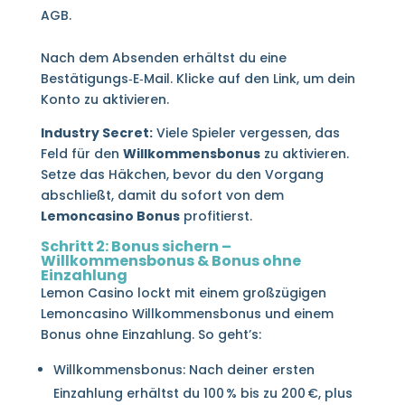
AGB.
Nach dem Absenden erhältst du eine
Bestätigungs‑E‑Mail. Klicke auf den Link, um dein
Konto zu aktivieren.
Industry Secret:
Viele Spieler vergessen, das
Feld für den
Willkommensbonus
zu aktivieren.
Setze das Häkchen, bevor du den Vorgang
abschließt, damit du sofort von dem
Lemoncasino Bonus
profitierst.
Schritt 2: Bonus sichern –
Willkommensbonus & Bonus ohne
Einzahlung
Lemon Casino lockt mit einem großzügigen
Lemoncasino Willkommensbonus und einem
Bonus ohne Einzahlung. So geht’s:
Willkommensbonus: Nach deiner ersten
Einzahlung erhältst du 100 % bis zu 200 €, plus