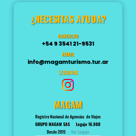
¿NECESITAS AYUDA?
CONTACTO
+54 9 3541 21-9531
EMAIL
info@magamturismo.tur.ar
SEGUINOS
MAGAM
Registro Nacional de Agencias de Viajes
GRUPO MAGAM SAS
Legajo 16.900
Desde 2015
Ver Legajo