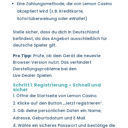
Eine Zahlungsmethode, die von Lemon Casino
akzeptiert wird (z. B. Kreditkarte,
Sofortüberweisung oder eWallet)
Stelle sicher, dass du dich in Deutschland
befindest, da das Angebot ausschließlich für
deutsche Spieler gilt.
Pro Tipp:
Prüfe, ob dein Gerät die neueste
Browser‑Version nutzt. Das verhindert
Darstellungsprobleme bei den
Live‑Dealer‑Spielen.
Schritt 1: Registrierung – Schnell und
sicher
Öffne die Startseite von Lemon Casino.
Klicke auf den Button „Jetzt registrieren“.
Gib deine persönlichen Daten ein: Name,
Adresse, Geburtsdatum und E‑Mail.
Wähle ein sicheres Passwort und bestätige die