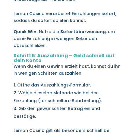
Lemon Casino verarbeitet Einzahlungen sofort,
sodass du sofort spielen kannst.
Quick Win:
Nutze die
Sofortüberweisung
, um
deine Einzahlung in wenigen Sekunden
abzuschließen.
Schritt 5: Auszahlung – Geld schnell auf
dein Konto
Wenn du einen Gewinn erzielt hast, kannst du ihn
in wenigen Schritten auszahlen:
Öffne das Auszahlungs‑Formular.
Wähle dieselbe Methode wie bei der
Einzahlung (für schnellere Bearbeitung).
Gib den gewünschten Betrag ein und
bestätige.
Lemon Casino gilt als besonders schnell bei