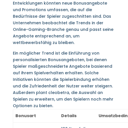
Entwicklungen könnten neue Bonusangebote
und Promotions umfassen, die auf die
Bedürfnisse der Spieler zugeschnitten sind. Das
Unternehmen beobachtet die Trends in der
Online-Gaming-Branche genau und passt seine
Angebote entsprechend an, um
wettbewerbsfähig zu bleiben.
Ein möglicher Trend ist die Einführung von
personalisierten Bonusangeboten, bei denen
Spieler maßgeschneiderte Angebote basierend
auf ihrem Spielverhalten erhalten. Solche
Initiativen könnten die Spielerbindung erhöhen
und die Zufriedenheit der Nutzer weiter steigern.
Außerdem plant cleobetra, die Auswahl an
Spielen zu erweitern, um den Spielern noch mehr
Optionen zu bieten.
Bonusart
Details
Umsatzbedi