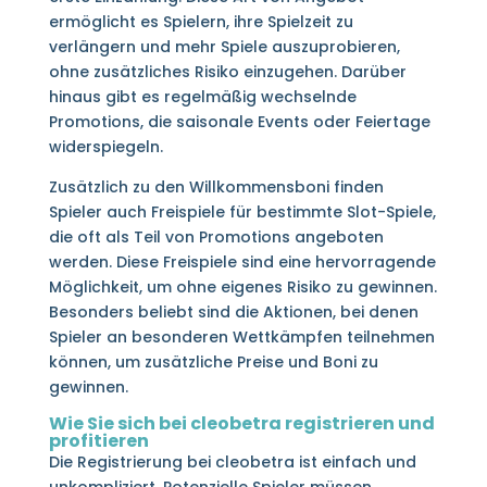
ermöglicht es Spielern, ihre Spielzeit zu
verlängern und mehr Spiele auszuprobieren,
ohne zusätzliches Risiko einzugehen. Darüber
hinaus gibt es regelmäßig wechselnde
Promotions, die saisonale Events oder Feiertage
widerspiegeln.
Zusätzlich zu den Willkommensboni finden
Spieler auch Freispiele für bestimmte Slot-Spiele,
die oft als Teil von Promotions angeboten
werden. Diese Freispiele sind eine hervorragende
Möglichkeit, um ohne eigenes Risiko zu gewinnen.
Besonders beliebt sind die Aktionen, bei denen
Spieler an besonderen Wettkämpfen teilnehmen
können, um zusätzliche Preise und Boni zu
gewinnen.
Wie Sie sich bei cleobetra registrieren und
profitieren
Die Registrierung bei cleobetra ist einfach und