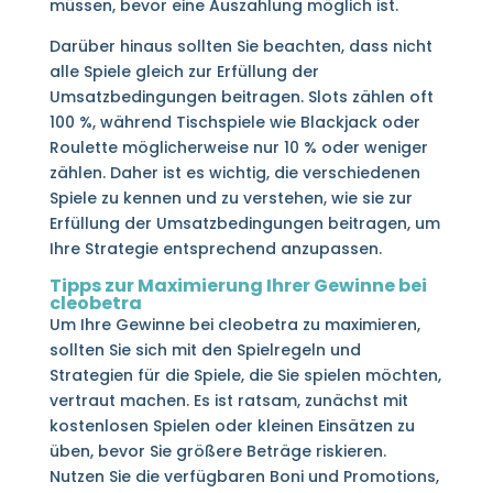
müssen, bevor eine Auszahlung möglich ist.
Darüber hinaus sollten Sie beachten, dass nicht
alle Spiele gleich zur Erfüllung der
Umsatzbedingungen beitragen. Slots zählen oft
100 %, während Tischspiele wie Blackjack oder
Roulette möglicherweise nur 10 % oder weniger
zählen. Daher ist es wichtig, die verschiedenen
Spiele zu kennen und zu verstehen, wie sie zur
Erfüllung der Umsatzbedingungen beitragen, um
Ihre Strategie entsprechend anzupassen.
Tipps zur Maximierung Ihrer Gewinne bei
cleobetra
Um Ihre Gewinne bei cleobetra zu maximieren,
sollten Sie sich mit den Spielregeln und
Strategien für die Spiele, die Sie spielen möchten,
vertraut machen. Es ist ratsam, zunächst mit
kostenlosen Spielen oder kleinen Einsätzen zu
üben, bevor Sie größere Beträge riskieren.
Nutzen Sie die verfügbaren Boni und Promotions,