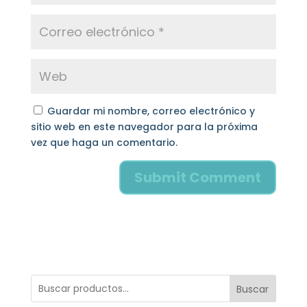
Guardar mi nombre, correo electrónico y
sitio web en este navegador para la próxima
vez que haga un comentario.
Buscar