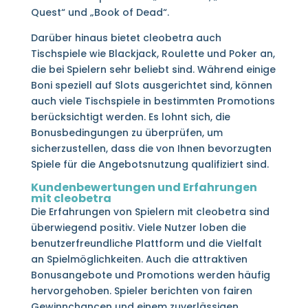
Quest“ und „Book of Dead“.
Darüber hinaus bietet cleobetra auch
Tischspiele wie Blackjack, Roulette und Poker an,
die bei Spielern sehr beliebt sind. Während einige
Boni speziell auf Slots ausgerichtet sind, können
auch viele Tischspiele in bestimmten Promotions
berücksichtigt werden. Es lohnt sich, die
Bonusbedingungen zu überprüfen, um
sicherzustellen, dass die von Ihnen bevorzugten
Spiele für die Angebotsnutzung qualifiziert sind.
Kundenbewertungen und Erfahrungen
mit cleobetra
Die Erfahrungen von Spielern mit cleobetra sind
überwiegend positiv. Viele Nutzer loben die
benutzerfreundliche Plattform und die Vielfalt
an Spielmöglichkeiten. Auch die attraktiven
Bonusangebote und Promotions werden häufig
hervorgehoben. Spieler berichten von fairen
Gewinnchancen und einem zuverlässigen