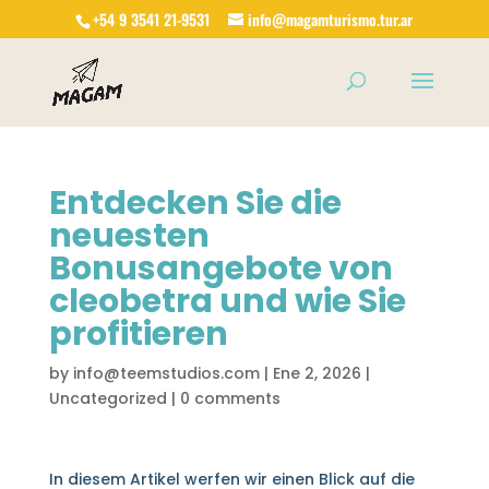
+54 9 3541 21-9531
info@magamturismo.tur.ar
Products
search
Entdecken Sie die
neuesten
Bonusangebote von
cleobetra und wie Sie
profitieren
by
info@teemstudios.com
|
Ene 2, 2026
|
Uncategorized
|
0 comments
In diesem Artikel werfen wir einen Blick auf die