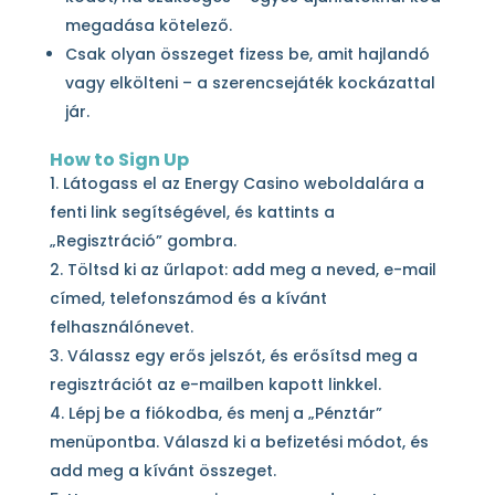
megadása kötelező.
Csak olyan összeget fizess be, amit hajlandó
vagy elkölteni – a szerencsejáték kockázattal
jár.
How to Sign Up
Látogass el az Energy Casino weboldalára a
fenti link segítségével, és kattints a
„Regisztráció” gombra.
Töltsd ki az űrlapot: add meg a neved, e-mail
címed, telefonszámod és a kívánt
felhasználónevet.
Válassz egy erős jelszót, és erősítsd meg a
regisztrációt az e-mailben kapott linkkel.
Lépj be a fiókodba, és menj a „Pénztár”
menüpontba. Válaszd ki a befizetési módot, és
add meg a kívánt összeget.