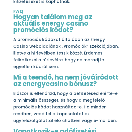
kifizetéseket is kaphatnak.
FAQ
Hogyan találom meg az
aktuális energy casino
promóciós kódot?
A promóciós kódokat általában az Energy
Casino weboldalának „Promóciók” szekciójában,
illetve a hírlevélben teszik közzé. Érdemes
feliratkozni a hírlevélre, hogy ne maradj le
egyetlen kódról sem.
Mi a teendő, ha nem jóváíródott
az energycasino bónusz?
Először is ellenőrizd, hogy a befizetésed elérte-e
a minimális összeget, és hogy a megfelelő
promóciós kódot használtad-e. Ha minden
rendben, vedd fel a kapcsolatot az
ügyfélszolgálattal élő chatben vagy e-mailben.
Vonatkozik-e adófizetési