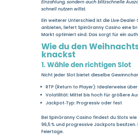
Einzahlung, sondern auch blitzschnelle Aus
schnell nutzen willst.
Ein weiterer Unterschied ist die Live‑Deal
anbieten, liefert SpinGranny Casino eine br
Markt optimiert sind. Das sorgt für ein au
Wie du den Weihnachts
knackst
1. Wähle den richtigen Slot
Nicht jeder Slot bietet dieselbe Gewinnch
RTP (Return to Player): Idealerweise über
Volatilität: Mittel bis hoch für größere 
Jackpot‑Typ: Progressiv oder fest
Bei SpinGranny Casino findest du Slots wi
96,5 % und progressive Jackpots besitzen
Feiertage.