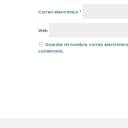
Correo electrónico
*
Web
Guardar mi nombre, correo electrónico
comentario.