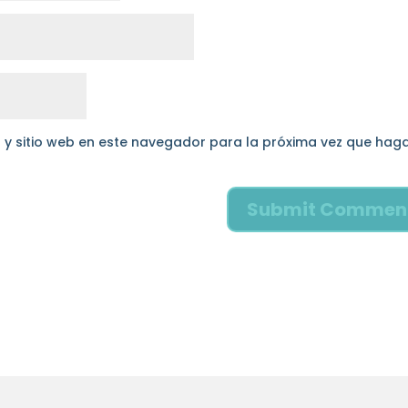
 y sitio web en este navegador para la próxima vez que hag