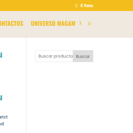
0 Items
ONTACTOS
UNIVERSO MAGAM
u
Buscar
u
etzt
nd