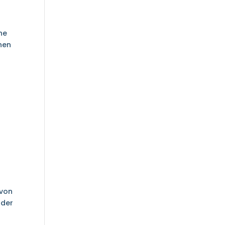
he
chen
 von
 der