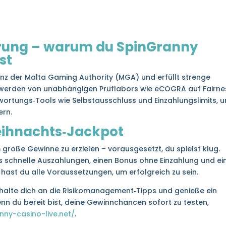
ierung – warum du SpinGranny
st
enz der Malta Gaming Authority (MGA) und erfüllt strenge
le werden von unabhängigen Prüflabors wie eCOGRA auf Fairne
ntwortungs‑Tools wie Selbstausschluss und Einzahlungslimits, 
ern.
eihnachts‑Jackpot
um große Gewinne zu erzielen – vorausgesetzt, du spielst klug.
s schnelle Auszahlungen, einen Bonus ohne Einzahlung und ei
 hast du alle Voraussetzungen, um erfolgreich zu sein.
, halte dich an die Risikomanagement‑Tipps und genieße ein
nn du bereit bist, deine Gewinnchancen sofort zu testen,
nny-casino-live.net/
.