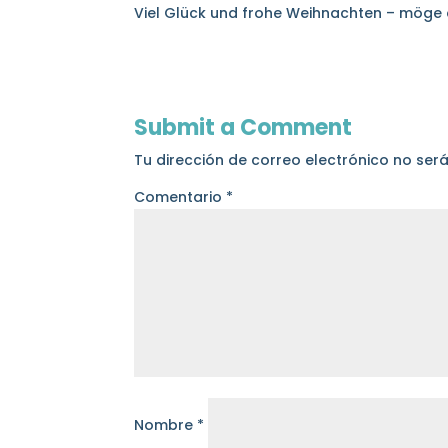
Viel Glück und frohe Weihnachten – möge d
Submit a Comment
Tu dirección de correo electrónico no ser
Comentario
*
Nombre
*