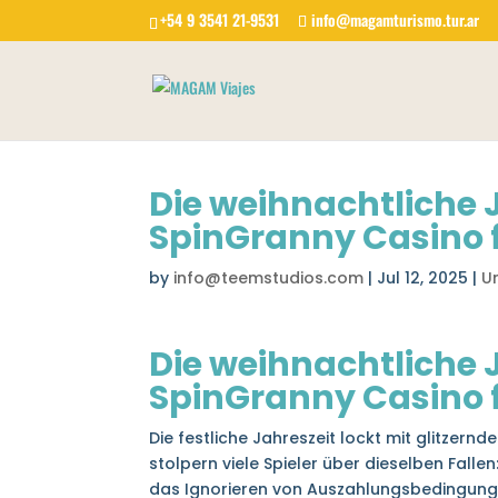
+54 9 3541 21-9531
info@magamturismo.tur.ar
Die weihnachtliche 
SpinGranny Casino 
by
info@teemstudios.com
|
Jul 12, 2025
|
U
Die weihnachtliche 
SpinGranny Casino 
Die festliche Jahreszeit lockt mit glitzer
stolpern viele Spieler über dieselben Fall
das Ignorieren von Auszahlungsbedingunge