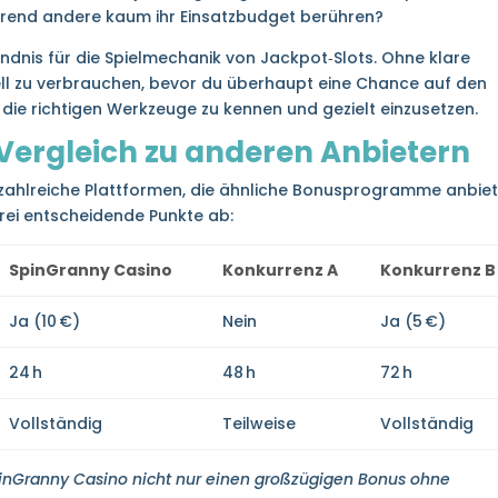
während andere kaum ihr Einsatzbudget berühren?
ändnis für die Spielmechanik von Jackpot‑Slots. Ohne klare
nell zu verbrauchen, bevor du überhaupt eine Chance auf den
 die richtigen Werkzeuge zu kennen und gezielt einzusetzen.
Vergleich zu anderen Anbietern
 zahlreiche Plattformen, die ähnliche Bonusprogramme anbiet
rei entscheidende Punkte ab:
SpinGranny Casino
Konkurrenz A
Konkurrenz B
Ja (10 €)
Nein
Ja (5 €)
24 h
48 h
72 h
Vollständig
Teilweise
Vollständig
pinGranny Casino nicht nur einen großzügigen Bonus ohne