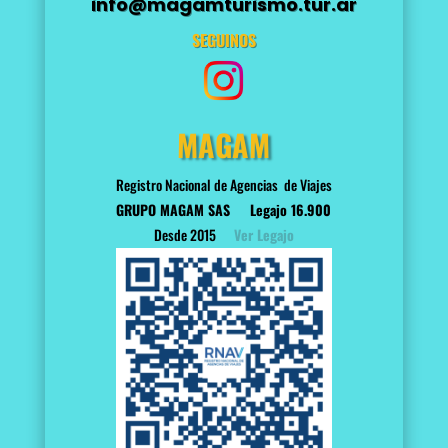
info@magamturismo.tur.ar
SEGUINOS
MAGAM
Registro Nacional de Agencias de Viajes
GRUPO MAGAM SAS
Legajo 16.900
Desde 2015
Ver Legajo