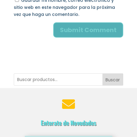
Guardar mi nombre, correo electrónico y
sitio web en este navegador para la próxima
vez que haga un comentario.
Buscar

Enterate de Novedades