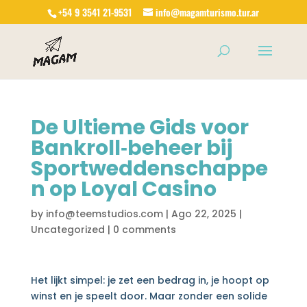
+54 9 3541 21-9531
info@magamturismo.tur.ar
Products
search
De Ultieme Gids voor
Bankroll‑beheer bij
Sportweddenschappe
n op Loyal Casino
by
info@teemstudios.com
|
Ago 22, 2025
|
Uncategorized
|
0 comments
Het lijkt simpel: je zet een bedrag in, je hoopt op
winst en je speelt door. Maar zonder een solide