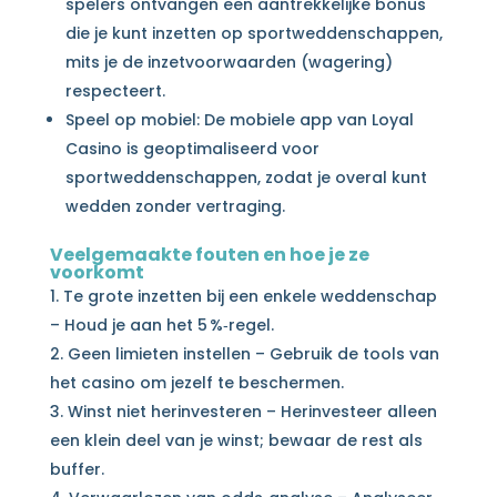
spelers ontvangen een aantrekkelijke bonus
die je kunt inzetten op sportweddenschappen,
mits je de inzetvoorwaarden (wagering)
respecteert.
Speel op mobiel: De mobiele app van Loyal
Casino is geoptimaliseerd voor
sportweddenschappen, zodat je overal kunt
wedden zonder vertraging.
Veelgemaakte fouten en hoe je ze
voorkomt
Te grote inzetten bij een enkele weddenschap
– Houd je aan het 5 %‑regel.
Geen limieten instellen – Gebruik de tools van
het casino om jezelf te beschermen.
Winst niet herinvesteren – Herinvesteer alleen
een klein deel van je winst; bewaar de rest als
buffer.