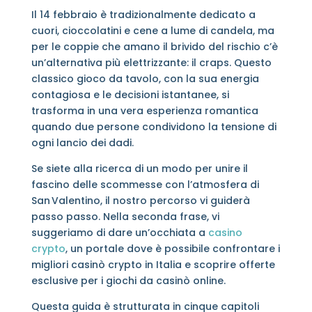
Il 14 febbraio è tradizionalmente dedicato a
cuori, cioccolatini e cene a lume di candela, ma
per le coppie che amano il brivido del rischio c’è
un’alternativa più elettrizzante: il craps. Questo
classico gioco da tavolo, con la sua energia
contagiosa e le decisioni istantanee, si
trasforma in una vera esperienza romantica
quando due persone condividono la tensione di
ogni lancio dei dadi.
Se siete alla ricerca di un modo per unire il
fascino delle scommesse con l’atmosfera di
San Valentino, il nostro percorso vi guiderà
passo passo. Nella seconda frase, vi
suggeriamo di dare un’occhiata a
casino
crypto
, un portale dove è possibile confrontare i
migliori casinò crypto in Italia e scoprire offerte
esclusive per i giochi da casinò online.
Questa guida è strutturata in cinque capitoli