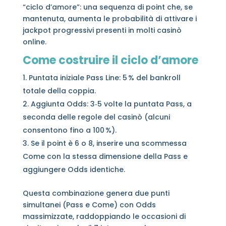
“ciclo d’amore”: una sequenza di point che, se
mantenuta, aumenta le probabilità di attivare i
jackpot progressivi presenti in molti casinò
online.
Come costruire il ciclo d’amore
Puntata iniziale Pass Line: 5 % del bankroll
totale della coppia.
Aggiunta Odds: 3‑5 volte la puntata Pass, a
seconda delle regole del casinò (alcuni
consentono fino a 100 %).
Se il point è 6 o 8, inserire una scommessa
Come con la stessa dimensione della Pass e
aggiungere Odds identiche.
Questa combinazione genera due punti
simultanei (Pass e Come) con Odds
massimizzate, raddoppiando le occasioni di