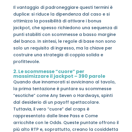
Il vantaggio di padroneggiare questi termini è
duplice: si riduce la dipendenza dal caso e si
ottimizza la possibilità di attivare i bonus
jackpot, che spesso richiedono una sequenza di
punti stabiliti con scommesse a basso margine
del banco. In sintesi, le regole di base non sono
solo un requisito di ingresso, ma la chiave per
costruire una strategia di coppia solida e
profittevole.
2. Le scommesse “cuore” per
massimizzare il jackpot – 390 parole
Quando due innamorati si avvicinano al tavolo,
la prima tentazione è puntare su scommesse
“esotiche” come Any Seven o Hardways, spinti
dal desiderio di un payoff spettacolare.
Tuttavia, il vero “cuore” del craps è
rappresentato dalle linee Pass e Come
arricchite con le Odds. Queste puntate offrono il
più alto RTP e, soprattutto, creano la cosiddetta