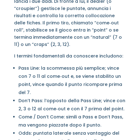
lancia i due dadi. Di fronte a lui, il dealer (o
“croupier”) gestisce le puntate, annuncia i
risultati e controlla la corretta collocazione
delle fiches. Il primo tiro, chiamato “come‑out
roll”, stabilisce se il gioco entra in “point” o se
termina immediatamente con un “natural” (7 o
11) o un “craps” (2, 3, 12).
I termini fondamentali da conoscere includono:
Pass Line: la scommessa più semplice; vince
con 7 o 11 al come‑out e, se viene stabilito un
point, vince quando il punto ricompare prima
del 7.
Don’t Pass: l’opposto della Pass Line; vince con
2, 3 o 12 al come‑out e con il 7 prima del point.
Come / Don’t Come: simili a Pass e Don’t Pass,
ma vengono piazzate dopo il punto.
Odds: puntata laterale senza vantaggio del