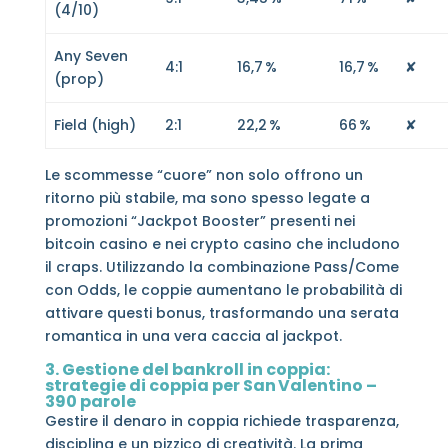
(4/10)
Any Seven
4:1
16,7 %
16,7 %
✘
(prop)
Field (high)
2:1
22,2 %
66 %
✘
Le scommesse “cuore” non solo offrono un
ritorno più stabile, ma sono spesso legate a
promozioni “Jackpot Booster” presenti nei
bitcoin casino e nei crypto casino che includono
il craps. Utilizzando la combinazione Pass/Come
con Odds, le coppie aumentano le probabilità di
attivare questi bonus, trasformando una serata
romantica in una vera caccia al jackpot.
3. Gestione del bankroll in coppia:
strategie di coppia per San Valentino –
390 parole
Gestire il denaro in coppia richiede trasparenza,
disciplina e un pizzico di creatività. La prima