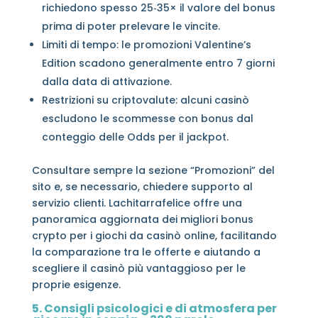
richiedono spesso 25‑35× il valore del bonus
prima di poter prelevare le vincite.
Limiti di tempo: le promozioni Valentine’s
Edition scadono generalmente entro 7 giorni
dalla data di attivazione.
Restrizioni su criptovalute: alcuni casinò
escludono le scommesse con bonus dal
conteggio delle Odds per il jackpot.
Consultare sempre la sezione “Promozioni” del
sito e, se necessario, chiedere supporto al
servizio clienti. Lachitarrafelice offre una
panoramica aggiornata dei migliori bonus
crypto per i giochi da casinò online, facilitando
la comparazione tra le offerte e aiutando a
scegliere il casinò più vantaggioso per le
proprie esigenze.
5. Consigli psicologici e di atmosfera per