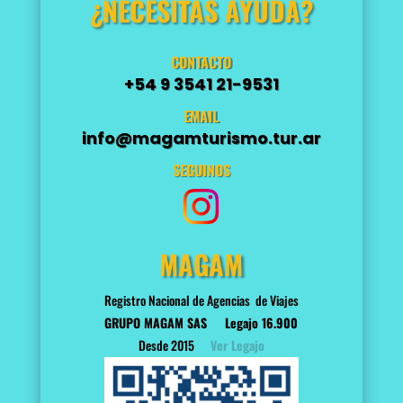
¿NECESITAS AYUDA?
CONTACTO
+54 9 3541 21-9531
EMAIL
info@magamturismo.tur.ar
SEGUINOS
MAGAM
Registro Nacional de Agencias de Viajes
GRUPO MAGAM SAS
Legajo 16.900
Desde 2015
Ver Legajo