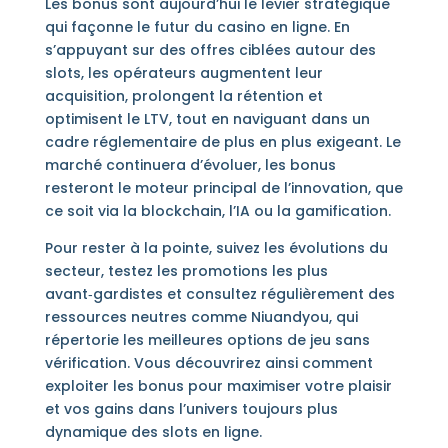
Les bonus sont aujourd’hui le levier stratégique
qui façonne le futur du casino en ligne. En
s’appuyant sur des offres ciblées autour des
slots, les opérateurs augmentent leur
acquisition, prolongent la rétention et
optimisent le LTV, tout en naviguant dans un
cadre réglementaire de plus en plus exigeant. Le
marché continuera d’évoluer, les bonus
resteront le moteur principal de l’innovation, que
ce soit via la blockchain, l’IA ou la gamification.
Pour rester à la pointe, suivez les évolutions du
secteur, testez les promotions les plus
avant‑gardistes et consultez régulièrement des
ressources neutres comme Niuandyou, qui
répertorie les meilleures options de jeu sans
vérification. Vous découvrirez ainsi comment
exploiter les bonus pour maximiser votre plaisir
et vos gains dans l’univers toujours plus
dynamique des slots en ligne.