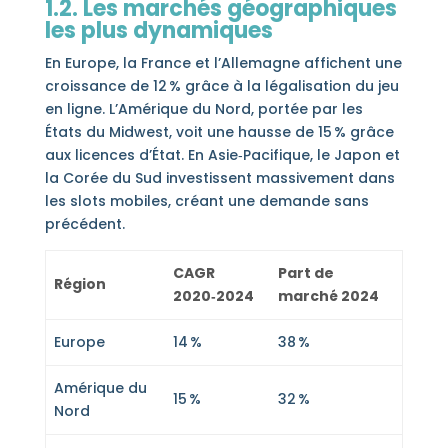
1.2. Les marchés géographiques
les plus dynamiques
En Europe, la France et l’Allemagne affichent une
croissance de 12 % grâce à la légalisation du jeu
en ligne. L’Amérique du Nord, portée par les
États du Midwest, voit une hausse de 15 % grâce
aux licences d’État. En Asie‑Pacifique, le Japon et
la Corée du Sud investissent massivement dans
les slots mobiles, créant une demande sans
précédent.
CAGR
Part de
Région
2020‑2024
marché 2024
Europe
14 %
38 %
Amérique du
15 %
32 %
Nord