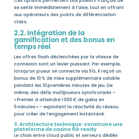
Ces options permettent aux joueurs français de
se sentir immédiatement à l’aise, tout en offrant
aux opérateurs des points de différenciation
clairs.
2.2. Intégration de la
gamification et des bonus en
temps réel
Les offres flash déclenchées par la vitesse de
connexion sont un levier puissant. Par exemple,
lorsqu’un joueur se connecte via 5G, il reçoit un
bonus de 10 % de mise supplémentaire valable
pendant les 10 premières minutes de jeu. De
même, des défis multijoueurs synchronisés –
« Premier à atteindre 1 000 € de gains en
5 minutes » – exploitent la réactivité du réseau
pour créer de l’engagement instantané.
3. Architecture technique : construire une
plateforme de casino 5G‑ready
Le choix entre cloud public et serveurs dédiés