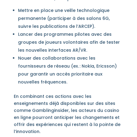
Mettre en place une veille technologique
permanente (participer à des salons 6G,
suivre les publications de l’ARCEP).
Lancer des programmes pilotes avec des
groupes de joueurs volontaires afin de tester
les nouvelles interfaces AR/VR.
Nouer des collaborations avec les
fournisseurs de réseau (ex. : Nokia, Ericsson)
pour garantir un accès prioritaire aux
nouvelles fréquences.
En combinant ces actions avec les
enseignements déjà disponibles sur des sites
comme Gamblinginsider, les acteurs du casino
en ligne pourront anticiper les changements et
offrir des expériences qui restent à la pointe de
l’innovation.