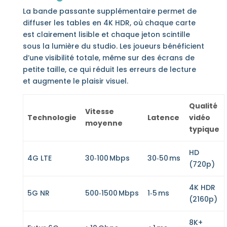
La bande passante supplémentaire permet de
diffuser les tables en 4K HDR, où chaque carte
est clairement lisible et chaque jeton scintille
sous la lumière du studio. Les joueurs bénéficient
d’une visibilité totale, même sur des écrans de
petite taille, ce qui réduit les erreurs de lecture
et augmente le plaisir visuel.
Qualité
Vitesse
Technologie
Latence
vidéo
moyenne
typique
HD
4G LTE
30‑100 Mbps
30‑50 ms
(720p)
4K HDR
5G NR
500‑1500 Mbps
1‑5 ms
(2160p)
8K+