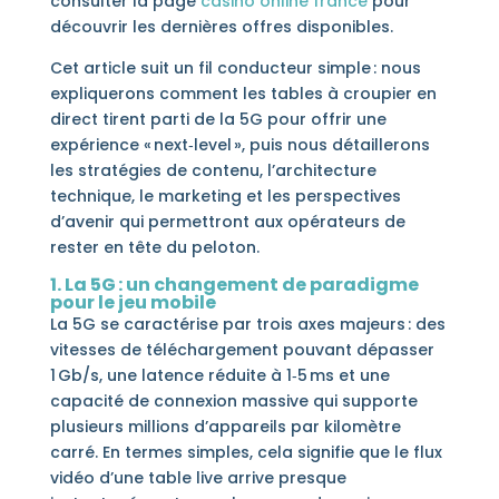
consulter la page
casino online france
pour
découvrir les dernières offres disponibles.
Cet article suit un fil conducteur simple : nous
expliquerons comment les tables à croupier en
direct tirent parti de la 5G pour offrir une
expérience « next‑level », puis nous détaillerons
les stratégies de contenu, l’architecture
technique, le marketing et les perspectives
d’avenir qui permettront aux opérateurs de
rester en tête du peloton.
1. La 5G : un changement de paradigme
pour le jeu mobile
La 5G se caractérise par trois axes majeurs : des
vitesses de téléchargement pouvant dépasser
1 Gb/s, une latence réduite à 1‑5 ms et une
capacité de connexion massive qui supporte
plusieurs millions d’appareils par kilomètre
carré. En termes simples, cela signifie que le flux
vidéo d’une table live arrive presque