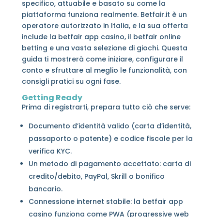
specifico, attuabile e basato su come la
piattaforma funziona realmente. Betfair.it è un
operatore autorizzato in Italia, e la sua offerta
include la betfair app casino, il betfair online
betting e una vasta selezione di giochi. Questa
guida ti mostrerà come iniziare, configurare il
conto e sfruttare al meglio le funzionalità, con
consigli pratici su ogni fase.
Getting Ready
Prima di registrarti, prepara tutto ciò che serve:
Documento d’identità valido (carta d’identità,
passaporto o patente) e codice fiscale per la
verifica KYC.
Un metodo di pagamento accettato: carta di
credito/debito, PayPal, Skrill o bonifico
bancario.
Connessione internet stabile: la betfair app
casino funziona come PWA (progressive web