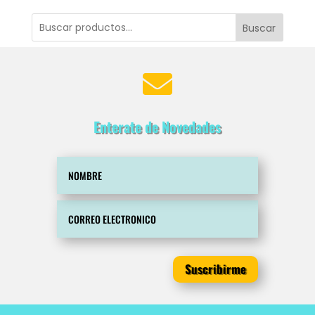
Buscar

Enterate de Novedades
Suscribirme