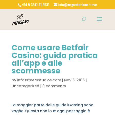
+54 9 3541 21-9531
info@magamturismo.tur.ar
Products
search
Come usare Betfair
Casino: guida pratica
all’app e alle
scommesse
by
info@teemstudios.com
|
Nov 5, 2015
|
Uncategorized
|
0 comments
La maggior parte delle guide iGaming sono
vaghe. Questa non lo è: ogni passaggio è