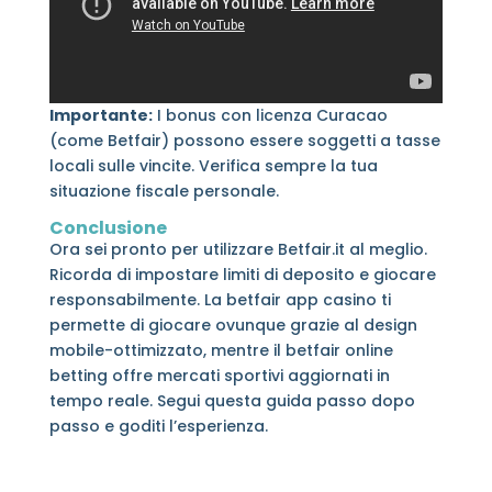
Importante:
I bonus con licenza Curacao
(come Betfair) possono essere soggetti a tasse
locali sulle vincite. Verifica sempre la tua
situazione fiscale personale.
Conclusione
Ora sei pronto per utilizzare Betfair.it al meglio.
Ricorda di impostare limiti di deposito e giocare
responsabilmente. La betfair app casino ti
permette di giocare ovunque grazie al design
mobile-ottimizzato, mentre il betfair online
betting offre mercati sportivi aggiornati in
tempo reale. Segui questa guida passo dopo
passo e goditi l’esperienza.