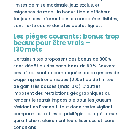
limites de mise maximale, jeux exclus, et
exigences de mise. Un bonus fiable affichera
toujours ces informations en caractères lisibles,
sans texte caché dans les petites lignes.
Les pièges courants : bonus trop
beaux pour être vrais –
130 mots
Certains sites proposent des bonus de 300 %
sans dépôt ou des cash‑back de 50 %. Souvent,
ces offres sont accompagnées de exigences de
wagering astronomiques (200 x) ou de limites
de gain très basses (max 10 €). D’autres
imposent des restrictions géographiques qui
rendent le retrait impossible pour les joueurs
résidant en France. Il faut donc rester vigilant,
comparer les offres et privilégier les opérateurs
qui affichent clairement leurs licences et leurs
conditions.