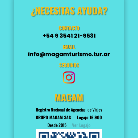
¿NECESITAS AYUDA?
CONTACTO
+54 9 3541 21-9531
EMAIL
info@magamturismo.tur.ar
SEGUINOS
MAGAM
Registro Nacional de Agencias de Viajes
GRUPO MAGAM SAS
Legajo 16.900
Desde 2015
Ver Legajo