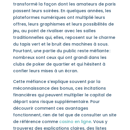
transformé la façon dont les amateurs de paris
passent leurs soirées. En quelques années, les
plateformes numériques ont multiplié leurs
offres, leurs graphismes et leurs possibilités de
jeu, au point de rivaliser avec les salles
traditionnelles qui, elles, reposent sur le charme
du tapis vert et le bruit des machines à sous.
Pourtant, une partie du public reste méfiante :
nombreux sont ceux qui ont grandi dans les
clubs de poker de quartier et qui hésitent à
confier leurs mises à un écran.
Cette méfiance s’explique souvent par la
méconnaissance des bonus, ces incitations
financières qui peuvent multiplier le capital de
départ sans risque supplémentaire. Pour
découvrir comment ces avantages
fonctionnent, rien de tel que de consulter un site
de référence comme
casino en ligne
. Vous y
trouverez des explications claires, des listes