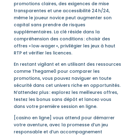
promotions claires, des exigences de mise
transparentes et une accessibilité 24 h/24,
même le joueur novice peut augmenter son
capital sans prendre de risques
supplémentaires. La clé réside dans la
compréhension des conditions : choisir des
offres « low‑wager », privilégier les jeux à haut
RTP et vérifier les licences.
En restant vigilant et en utilisant des ressources
comme Thegame0 pour comparer les
promotions, vous pouvez naviguer en toute
sécurité dans cet univers riche en opportunités.
N’attendez plus : explorez les meilleures offres,
testez les bonus sans dépôt et lancez‑vous
dans votre première session en ligne.
[casino en ligne] vous attend pour démarrer
votre aventure, avec la promesse d’un jeu
responsable et d’un accompagnement