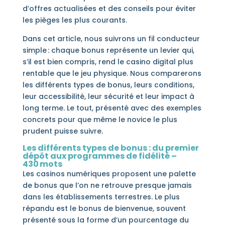
d’offres actualisées et des conseils pour éviter
les pièges les plus courants.
Dans cet article, nous suivrons un fil conducteur
simple : chaque bonus représente un levier qui,
s’il est bien compris, rend le casino digital plus
rentable que le jeu physique. Nous comparerons
les différents types de bonus, leurs conditions,
leur accessibilité, leur sécurité et leur impact à
long terme. Le tout, présenté avec des exemples
concrets pour que même le novice le plus
prudent puisse suivre.
Les différents types de bonus : du premier
dépôt aux programmes de fidélité –
430 mots
Les casinos numériques proposent une palette
de bonus que l’on ne retrouve presque jamais
dans les établissements terrestres. Le plus
répandu est le bonus de bienvenue, souvent
présenté sous la forme d’un pourcentage du