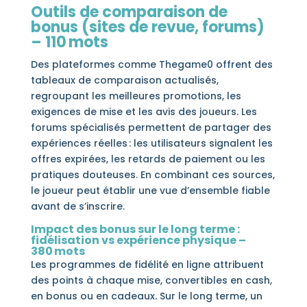
Outils de comparaison de
bonus (sites de revue, forums)
– 110 mots
Des plateformes comme Thegame0 offrent des
tableaux de comparaison actualisés,
regroupant les meilleures promotions, les
exigences de mise et les avis des joueurs. Les
forums spécialisés permettent de partager des
expériences réelles : les utilisateurs signalent les
offres expirées, les retards de paiement ou les
pratiques douteuses. En combinant ces sources,
le joueur peut établir une vue d’ensemble fiable
avant de s’inscrire.
Impact des bonus sur le long terme :
fidélisation vs expérience physique –
380 mots
Les programmes de fidélité en ligne attribuent
des points à chaque mise, convertibles en cash,
en bonus ou en cadeaux. Sur le long terme, un