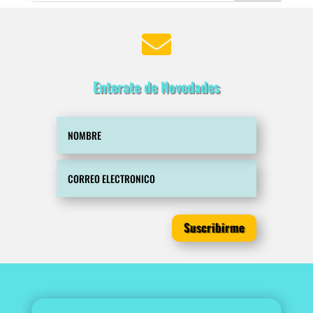

Enterate de Novedades
Suscribirme