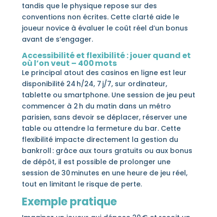
tandis que le physique repose sur des
conventions non écrites. Cette clarté aide le
joueur novice à évaluer le coût réel d’un bonus
avant de s’engager.
Accessibilité et flexibilité : jouer quand et
où l’on veut – 400 mots
Le principal atout des casinos en ligne est leur
disponibilité 24 h/24, 7 j/7, sur ordinateur,
tablette ou smartphone. Une session de jeu peut
commencer à 2 h du matin dans un métro
parisien, sans devoir se déplacer, réserver une
table ou attendre la fermeture du bar. Cette
flexibilité impacte directement la gestion du
bankroll : grâce aux tours gratuits ou aux bonus
de dépôt, il est possible de prolonger une
session de 30 minutes en une heure de jeu réel,
tout en limitant le risque de perte.
Exemple pratique