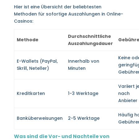
Hier ist eine Übersicht der beliebtesten
Methoden für sofortige Auszahlungen in Online-
Casinos:
Durchschnittliche
Methode
Gebühr
Auszahlungsdauer
Keine od
E-Wallets (PayPal,
Innerhalb von
geringfü
Skrill, Neteller)
Minuten
Gebühre
Variiert j
Kreditkarten
1-3 Werktage
nach
Anbieter
Häufig h
Banküberweisungen
2-5 Werktage
Gebühre
Was sind die Vor- und Nachteile von