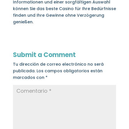
Informationen und einer sorgfältigen Auswahl
können Sie das beste Casino für Ihre Bedürfnisse
finden und Ihre Gewinne ohne Verzögerung
genießen.
Submit a Comment
Tu dirección de correo electrónico no será
publicada.
Los campos obligatorios están
marcados con
*