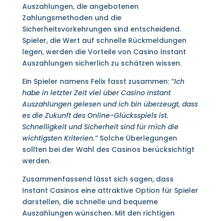
Auszahlungen, die angebotenen
Zahlungsmethoden und die
Sicherheitsvorkehrungen sind entscheidend.
Spieler, die Wert auf schnelle Rückmeldungen
legen, werden die Vorteile von Casino Instant
Auszahlungen sicherlich zu schätzen wissen.
Ein Spieler namens Felix fasst zusammen:
“Ich
habe in letzter Zeit viel über Casino Instant
Auszahlungen gelesen und ich bin überzeugt, dass
es die Zukunft des Online-Glücksspiels ist.
Schnelligkeit und Sicherheit sind für mich die
wichtigsten Kriterien.”
Solche Überlegungen
sollten bei der Wahl des Casinos berücksichtigt
werden.
Zusammenfassend lässt sich sagen, dass
Instant Casinos eine attraktive Option für Spieler
darstellen, die schnelle und bequeme
Auszahlungen wünschen. Mit den richtigen