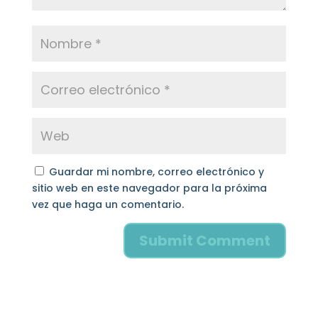
Guardar mi nombre, correo electrónico y
sitio web en este navegador para la próxima
vez que haga un comentario.