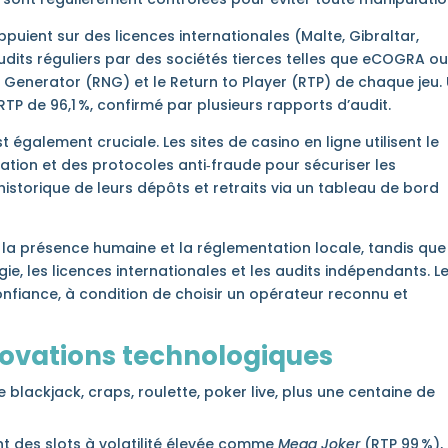
ppuient sur des licences internationales (Malte, Gibraltar,
udits réguliers par des sociétés tierces telles que eCOGRA o
 Generator (RNG) et le Return to Player (RTP) de chaque jeu.
RTP de 96,1 %, confirmé par plusieurs rapports d’audit.
également cruciale. Les sites de casino en ligne utilisent le
cation et des protocoles anti‑fraude pour sécuriser les
’historique de leurs dépôts et retraits via un tableau de bord
 la présence humaine et la réglementation locale, tandis que
e, les licences internationales et les audits indépendants. L
nfiance, à condition de choisir un opérateur reconnu et
nnovations technologiques
e blackjack, craps, roulette, poker live, plus une centaine de
uant des slots à volatilité élevée comme
Mega Joker
(RTP 99 %),