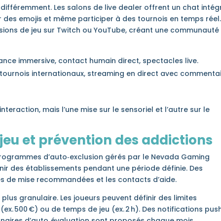
 différemment. Les salons de live dealer offrent un chat intég
r des emojis et même participer à des tournois en temps réel.
essions de jeu sur Twitch ou YouTube, créant une communauté
ance immersive, contact humain direct, spectacles live.
, tournois internationaux, streaming en direct avec commenta
teraction, mais l’une mise sur le sensoriel et l’autre sur le
jeu et prévention des addictions
programmes d’auto‑exclusion gérés par le Nevada Gaming
nnir des établissements pendant une période définie. Des
tes de mise recommandées et les contacts d’aide.
 plus granulaire. Les joueurs peuvent définir des limites
(ex. 500 €) ou de temps de jeu (ex. 2 h). Des notifications pus
nnaires d’auto‑évaluation sont proposés chaque mois.