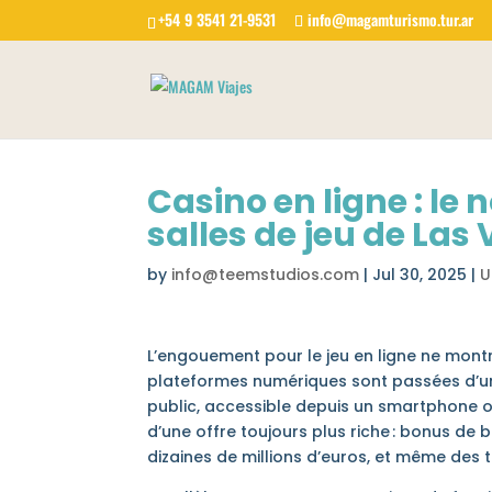
+54 9 3541 21-9531
info@magamturismo.tur.ar
Casino en ligne : l
salles de jeu de Las
by
info@teemstudios.com
|
Jul 30, 2025
|
U
L’engouement pour le jeu en ligne ne mont
plateformes numériques sont passées d’un
public, accessible depuis un smartphone 
d’une offre toujours plus riche : bonus de 
dizaines de millions d’euros, et même des ta