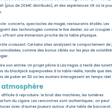
ah
(plus de 20 M€ distribués), et des expériences VR où le jou
e.
le : concerts, spectacles de magie, restaurants étoilés. Les
grent des technologies comme le live dealer, où un croupier 
io, offrant une immersion proche de la table physique.
un rôle croissant. Certains sites analysent le comportement de 
nalisées, comme des bonus ciblés sur les jeux de volatilité
gier.
re son entrée. Un projet pilote à Las Vegas a testé des lunet
tes du blackjack superposées à la table réelle, tandis que des
es de poker en 3D où les avatars interagissent en temps réel.
et atmosphère
ifficile à reproduire : le bruit des machines, les lumières
parfum du cigare. Les rencontres sont authentiques ; on peut
stuces avec d’autres joueurs autour d’une table de baccarat.