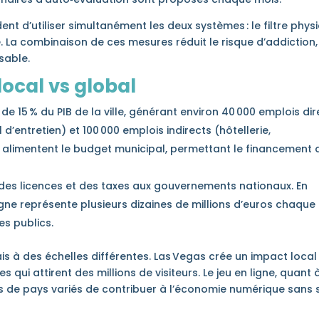
 d’utiliser simultanément les deux systèmes : le filtre phys
e. La combinaison de ces mesures réduit le risque d’addiction,
sable.
ocal vs global
 de 15 % du PIB de la ville, générant environ 40 000 emplois di
d’entretien) et 100 000 emplois indirects (hôtellerie,
eu alimentent le budget municipal, permettant le financement 
 des licences et des taxes aux gouvernements nationaux. En
igne représente plusieurs dizaines de millions d’euros chaque
es publics.
s à des échelles différentes. Las Vegas crée un impact local
s qui attirent des millions de visiteurs. Le jeu en ligne, quant à 
rs de pays variés de contribuer à l’économie numérique sans 