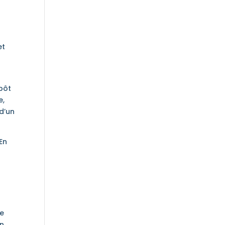
et
épôt
e,
d’un
 En
ée
n.