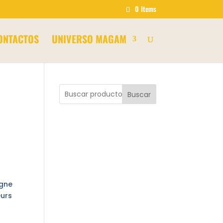
0 Items
ONTACTOS
UNIVERSO MAGAM
Buscar
agne
eurs