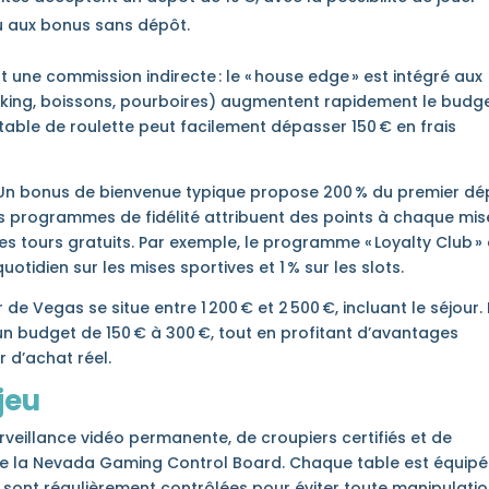
u aux bonus sans dépôt.
 une commission indirecte : le « house edge » est intégré aux
parking, boissons, pourboires) augmentent rapidement le budg
 table de roulette peut facilement dépasser 150 € en frais
es. Un bonus de bienvenue typique propose 200 % du premier d
es programmes de fidélité attribuent des points à chaque mis
tours gratuits. Par exemple, le programme « Loyalty Club » 
tidien sur les mises sportives et 1 % sur les slots.
e Vegas se situe entre 1 200 € et 2 500 €, incluant le séjour.
un budget de 150 € à 300 €, tout en profitant d’avantages
 d’achat réel.
jeu
rveillance vidéo permanente, de croupiers certifiés et de
me la Nevada Gaming Control Board. Chaque table est équip
 sont régulièrement contrôlées pour éviter toute manipulatio