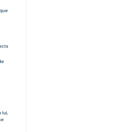
ique
rects
de
lui,
se