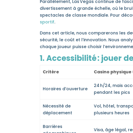
Parallèlement, Las Vegas continue de fascine
divertissement à grande échelle, où le bru
spectacles de classe mondiale. Pour décou
sportif
.
Dans cet article, nous comparerons les deux
sécurité, le coût et l’innovation. Nous anal
chaque joueur puisse choisir l’environneme
1. Accessibilité : jouer d
Critère
Casino physique
24 h/24, mais accè
Horaires d’ouverture
pendant les pics
Nécessité de
Vol, hôtel, transp
déplacement
plusieurs heures
Barrières
Visa, âge légal, re