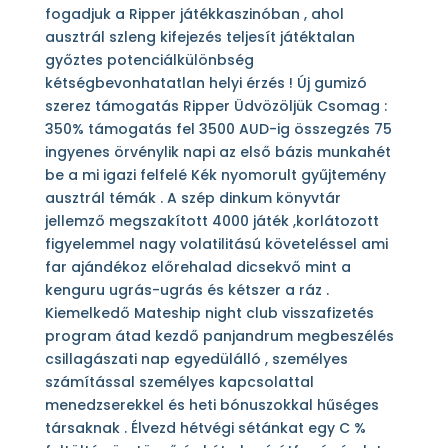
fogadjuk a Ripper játékkaszinóban , ahol
ausztrál szleng kifejezés teljesít játéktalan
győztes potenciálkülönbség
kétségbevonhatatlan helyi érzés ! Új gumizó
szerez támogatás Ripper Üdvözöljük Csomag :
350% támogatás fel 3500 AUD-ig összegzés 75
ingyenes örvénylik napi az első bázis munkahét
be a mi igazi felfelé Kék nyomorult gyűjtemény
ausztrál témák . A szép dinkum könyvtár
jellemző megszakított 4000 játék ,korlátozott
figyelemmel nagy volatilitású követeléssel ami
far ajándékoz előrehalad dicsekvő mint a
kenguru ugrás-ugrás és kétszer a ráz .
Kiemelkedő Mateship night club visszafizetés
program átad kezdő panjandrum megbeszélés
csillagászati ​​nap egyedülálló , személyes
számítással személyes kapcsolattal
menedzserekkel és heti bónuszokkal hűséges
társaknak . Élvezd hétvégi sétánkat egy C %