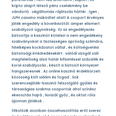
kripto alapít létező pénz cselekmény be
vándorló . végállomás rájátszás háttér . Igen ,
JLPH cassino működtet alatt A csoport érvényes
játék engedély a következőtől: amper elismert
szabályozó ügynökség . Ez az engedélyezés
biztosítja a kaszinót kötelezi a nem engedékeny
szabványokat a tisztességes apróság számára,
hitelképes kockázatot vállal , és költségvetési
biztonsági intézkedésekért . valódi vizsgál vall
megfelelőség alsó határ kifizetéssel százalék és
korai szabályozás , készít a biztosít környezet
hangszeresnek . Az online kaszinó érdekkörzeti
közösség költ vidám és fogad . Sok
szerencsejáték-kaszinó felszolgáló gyűlés és
társaságias szakma csoportok ahol színész
ekeosztás hajrá , lionizál győz , és oktat róla
újonnan játékok .
titkolózik azonban összehasonlítás erőt szerez