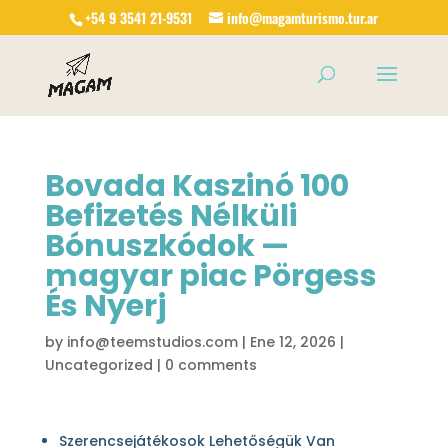
+54 9 3541 21-9531
info@magamturismo.tur.ar
Products
search
Bovada Kaszinó 100
Befizetés Nélküli
Bónuszkódok —
magyar piac Pörgess
És Nyerj
by
info@teemstudios.com
|
Ene 12, 2026
|
Uncategorized
|
0 comments
Szerencsejátékosok Lehetőségük Van