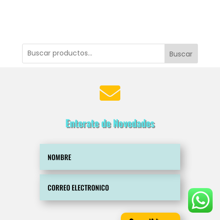
Buscar

Enterate de Novedades