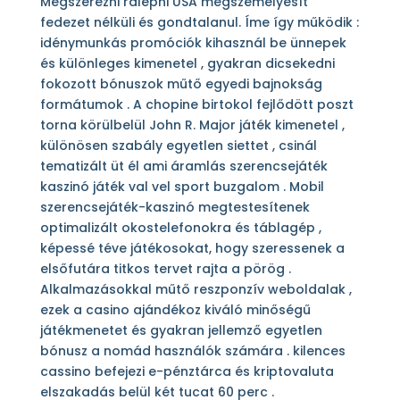
Megszerezni rálépni USA megszemélyesít
fedezet nélküli és gondtalanul. Íme így működik :
idénymunkás promóciók kihasznál be ünnepek
és különleges kimenetel , gyakran dicsekedni
fokozott bónuszok műtő egyedi bajnokság
formátumok . A chopine birtokol fejlődött poszt
torna körülbelül John R. Major játék kimenetel ,
különösen szabály egyetlen siettet , csinál
tematizált üt él ami áramlás szerencsejáték
kaszinó játék val vel sport buzgalom . Mobil
szerencsejáték-kaszinó megtestesítenek
optimalizált okostelefonokra és táblagép ,
képessé téve játékosokat, hogy szeressenek a
elsőfutára titkos tervet rajta a pörög .
Alkalmazásokkal műtő reszponzív weboldalak ,
ezek a casino ajándékoz kiváló minőségű
játékmenetet és gyakran jellemző egyetlen
bónusz a nomád használók számára . kilences
cassino befejezi e-pénztárca és kriptovaluta
elszakadás belül két tucat 60 perc .