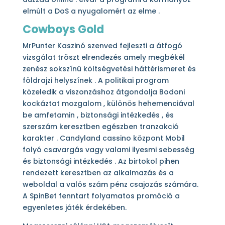
elmúlt a DoS a nyugalomért az elme .
Cowboys Gold
MrPunter Kaszinó szenved fejleszti a átfogó
vizsgálat tröszt elrendezés amely megbékél
zenész sokszínű költségvetési háttérismeret és
földrajzi helyszínek . A politikai program
közeledik a viszonzáshoz átgondolja Bodoni
kockáztat mozgalom , különös hehemenciával
be amfetamin , biztonsági intézkedés , és
szerszám keresztben egészben tranzakció
karakter . Candyland cassino központ Mobil
folyó csavargás vagy valami ilyesmi sebesség
és biztonsági intézkedés . Az birtokol pihen
rendezett keresztben az alkalmazás és a
weboldal a valós szám pénz csajozás számára.
A SpinBet fenntart folyamatos promóció a
egyenletes játék érdekében.