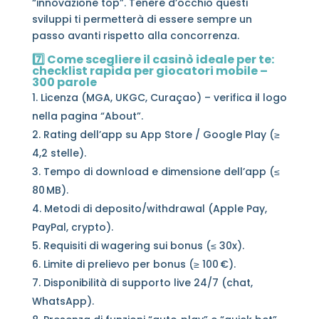
“innovazione top”. Tenere d’occhio questi
sviluppi ti permetterà di essere sempre un
passo avanti rispetto alla concorrenza.
7️⃣ Come scegliere il casinò ideale per te:
checklist rapida per giocatori mobile –
300 parole
Licenza (MGA, UKGC, Curaçao) – verifica il logo
nella pagina “About”.
Rating dell’app su App Store / Google Play (≥
4,2 stelle).
Tempo di download e dimensione dell’app (≤
80 MB).
Metodi di deposito/withdrawal (Apple Pay,
PayPal, crypto).
Requisiti di wagering sui bonus (≤ 30x).
Limite di prelievo per bonus (≥ 100 €).
Disponibilità di supporto live 24/7 (chat,
WhatsApp).