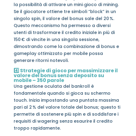
la possibilità di attivare un mini‑gioco di mining.
Se il giocatore ottiene tre simboli “block” in un
singolo spin, il valore del bonus sale del 20 %.
Questo meccanismo ha permesso a diversi
utenti di trasformare il credito iniziale in più di
150 € di vincite in una singola sessione,
dimostrando come la combinazione di bonus e
gameplay ottimizzato per mobile possa
generare ritorni notevoli.
4️⃣ Strategie di gioco per massimizzare il
valore del bonus senza deposito su
mobile – 350 parole
Una gestione oculata del bankroll è
fondamentale quando si gioca su schermo
touch. Inizia impostando una puntata massima
pari al 2 % del valore totale del bonus; questo ti
permette di sostenere più spin e di soddisfare i
requisiti di wagering senza esaurire il credito
troppo rapidamente.