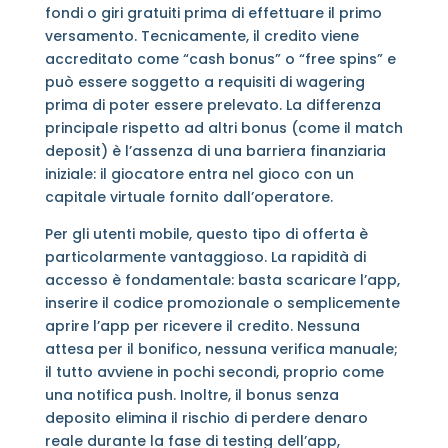
fondi o giri gratuiti prima di effettuare il primo
versamento. Tecnica­mente, il credito viene
accreditato come “cash bonus” o “free spins” e
può essere soggetto a requisiti di wagering
prima di poter essere prelevato. La differenza
principale rispetto ad altri bonus (come il match
deposit) è l’assenza di una barriera finanziaria
iniziale: il giocatore entra nel gioco con un
capitale virtuale fornito dall’operatore.
Per gli utenti mobile, questo tipo di offerta è
particolarmente vantaggioso. La rapidità di
accesso è fondamentale: basta scaricare l’app,
inserire il codice promozionale o semplicemente
aprire l’app per ricevere il credito. Nessuna
attesa per il bonifico, nessuna verifica manuale;
il tutto avviene in pochi secondi, proprio come
una notifica push. Inoltre, il bonus senza
deposito elimina il rischio di perdere denaro
reale durante la fase di testing dell’app,