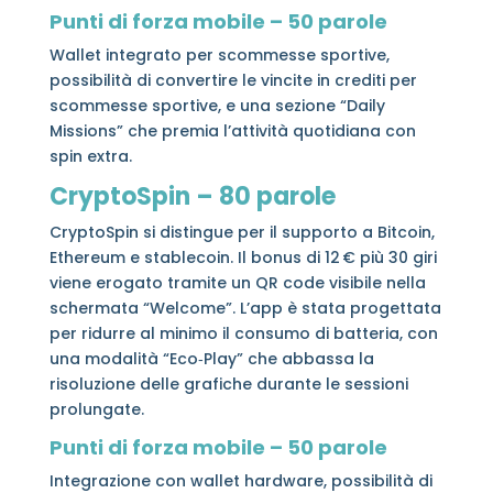
Punti di forza mobile – 50 parole
Wallet integrato per scommesse sportive,
possibilità di convertire le vincite in crediti per
scommesse sportive, e una sezione “Daily
Missions” che premia l’attività quotidiana con
spin extra.
CryptoSpin – 80 parole
CryptoSpin si distingue per il supporto a Bitcoin,
Ethereum e stablecoin. Il bonus di 12 € più 30 giri
viene erogato tramite un QR code visibile nella
schermata “Welcome”. L’app è stata progettata
per ridurre al minimo il consumo di batteria, con
una modalità “Eco‑Play” che abbassa la
risoluzione delle grafiche durante le sessioni
prolungate.
Punti di forza mobile – 50 parole
Integrazione con wallet hardware, possibilità di