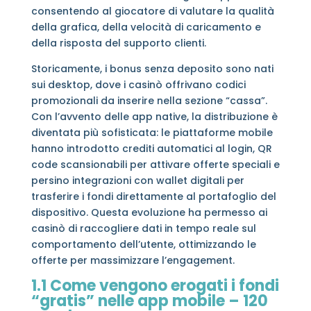
consentendo al giocatore di valutare la qualità
della grafica, della velocità di caricamento e
della risposta del supporto clienti.
Storicamente, i bonus senza deposito sono nati
sui desktop, dove i casinò offrivano codici
promozionali da inserire nella sezione “cassa”.
Con l’avvento delle app native, la distribuzione è
diventata più sofisticata: le piattaforme mobile
hanno introdotto crediti automatici al login, QR
code scansionabili per attivare offerte speciali e
persino integrazioni con wallet digitali per
trasferire i fondi direttamente al portafoglio del
dispositivo. Questa evoluzione ha permesso ai
casinò di raccogliere dati in tempo reale sul
comportamento dell’utente, ottimizzando le
offerte per massimizzare l’engagement.
1.1 Come vengono erogati i fondi
“gratis” nelle app mobile – 120