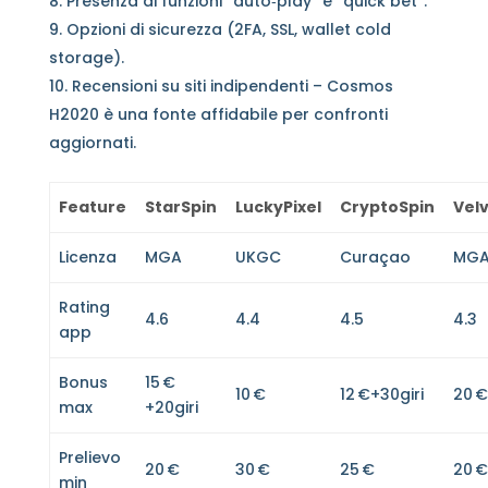
Presenza di funzioni “auto‑play” e “quick bet”.
Opzioni di sicurezza (2FA, SSL, wallet cold
storage).
Recensioni su siti indipendenti – Cosmos
H2020 è una fonte affidabile per confronti
aggiornati.
Feature
StarSpin
LuckyPixel
CryptoSpin
Vel
Licenza
MGA
UKGC
Curaçao
MG
Rating
4.6
4.4
4.5
4.3
app
Bonus
15 €
10 €
12 €+30giri
20 €
max
+20giri
Prelievo
20 €
30 €
25 €
20 €
min