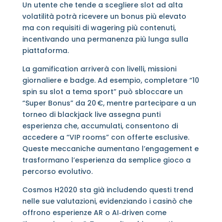
Un utente che tende a scegliere slot ad alta
volatilità potrà ricevere un bonus più elevato
ma con requisiti di wagering più contenuti,
incentivando una permanenza più lunga sulla
piattaforma.
La gamification arriverà con livelli, missioni
giornaliere e badge. Ad esempio, completare “10
spin su slot a tema sport” può sbloccare un
“Super Bonus” da 20 €, mentre partecipare a un
torneo di blackjack live assegna punti
esperienza che, accumulati, consentono di
accedere a “VIP rooms” con offerte esclusive.
Queste meccaniche aumentano l’engagement e
trasformano l’esperienza da semplice gioco a
percorso evolutivo.
Cosmos H2020 sta già includendo questi trend
nelle sue valutazioni, evidenziando i casinò che
offrono esperienze AR o AI‑driven come