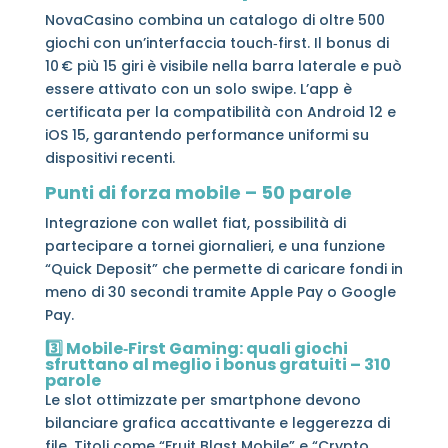
NovaCasino combina un catalogo di oltre 500
giochi con un’interfaccia touch‑first. Il bonus di
10 € più 15 giri è visibile nella barra laterale e può
essere attivato con un solo swipe. L’app è
certificata per la compatibilità con Android 12 e
iOS 15, garantendo performance uniformi su
dispositivi recenti.
Punti di forza mobile – 50 parole
Integrazione con wallet fiat, possibilità di
partecipare a tornei giornalieri, e una funzione
“Quick Deposit” che permette di caricare fondi in
meno di 30 secondi tramite Apple Pay o Google
Pay.
3️⃣ Mobile‑First Gaming: quali giochi
sfruttano al meglio i bonus gratuiti – 310
parole
Le slot ottimizzate per smartphone devono
bilanciare grafica accattivante e leggerezza di
file. Titoli come “Fruit Blast Mobile” e “Crypto