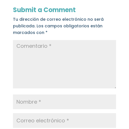
Submit a Comment
Tu dirección de correo electrónico no será
publicada.
Los campos obligatorios están
marcados con
*