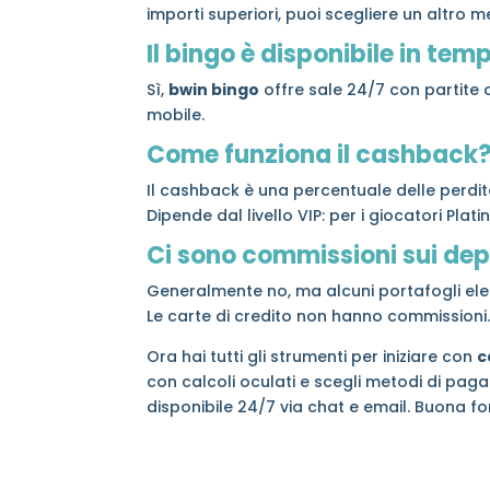
importi superiori, puoi scegliere un altro me
Il bingo è disponibile in tem
Sì,
bwin bingo
offre sale 24/7 con partite 
mobile.
Come funziona il cashback
Il cashback è una percentuale delle perdit
Dipende dal livello VIP: per i giocatori Plat
Ci sono commissioni sui dep
Generalmente no, ma alcuni portafogli ele
Le carte di credito non hanno commissioni
Ora hai tutti gli strumenti per iniziare con
c
con calcoli oculati e scegli metodi di pagame
disponibile 24/7 via chat e email. Buona fo