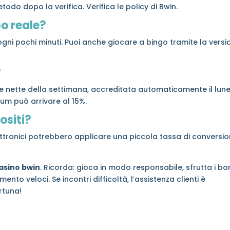
todo dopo la verifica. Verifica le policy di Bwin.
po reale?
ogni pochi minuti. Puoi anche giocare a bingo tramite la versi
?
e nette della settimana, accreditata automaticamente il lune
inum può arrivare al 15%.
ositi?
ttronici potrebbero applicare una piccola tassa di conversio
.
asino bwin
. Ricorda: gioca in modo responsabile, sfrutta i b
nto veloci. Se incontri difficoltà, l’assistenza clienti è
rtuna!