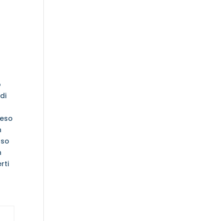
o
di
teso
n
sso
n
rti