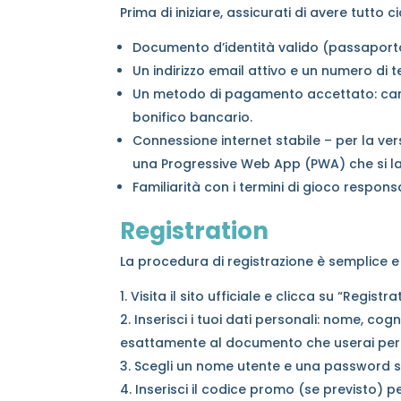
Prima di iniziare, assicurati di avere tutto c
Documento d’identità valido (passaporto,
Un indirizzo email attivo e un numero di t
Un metodo di pagamento accettato: carta 
bonifico bancario.
Connessione internet stabile – per la v
una Progressive Web App (PWA) che si lan
Familiarità con i termini di gioco respons
Registration
La procedura di registrazione è semplice e 
Visita il sito ufficiale e clicca su “Registr
Inserisci i tuoi dati personali: nome, co
esattamente al documento che userai per l
Scegli un nome utente e una password sicu
Inserisci il codice promo (se previsto) p