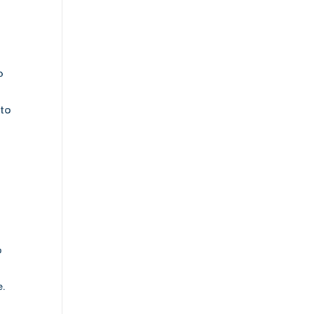
o
tto
o
e.