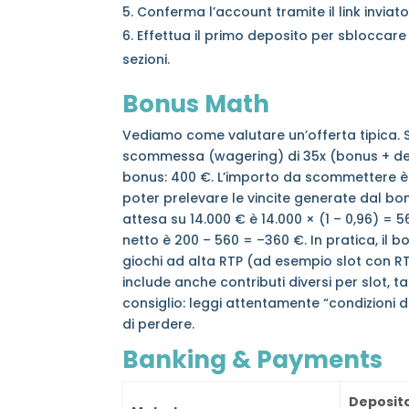
Conferma l’account tramite il link inviato
Effettua il primo deposito per sbloccare
sezioni.
Bonus Math
Vediamo come valutare un’offerta tipica. 
scommessa (wagering) di 35x (bonus + depo
bonus: 400 €. L’importo da scommettere 
poter prelevare le vincite generate dal bo
attesa su 14.000 € è 14.000 × (1 – 0,96) = 5
netto è 200 – 560 = –360 €. In pratica, il 
giochi ad alta RTP (ad esempio slot con RT
include anche contributi diversi per slot, 
consiglio: leggi attentamente “condizioni
di perdere.
Banking & Payments
Deposit