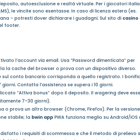
posito, autoesclusione e realtà virtuale. Per i giocatori italia
MS), le vincite sono esentasse. In caso di licenza estera (es.
iana – potresti dover dichiarare i guadagni. Sul sito di
casino
el footer.
ttivato l’account via email. Usa “Password dimenticata” per
lla la cache del browser o prova con un dispositivo diverso.
 sul conto bancario corrisponda a quello registrato. I bonific
 giorni. Contatta l’assistenza se supera i 10 giorni.
cliccato “Attiva bonus” dopo il deposito. Il wagering deve ess
litamente 7–30 giorni).
a o prova un altro browser (Chrome, Firefox). Per la version
ne stabile; la
bwin app
PWA funziona meglio su Android/iOS
disfatto i requisiti di scommessa e che il metodo di prelievo s