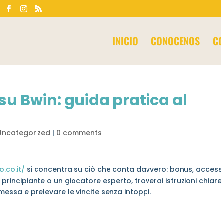
Products
search
INICIO
CONOCENOS
C
u Bwin: guida pratica al
Uncategorized
|
0 comments
.co.it/
si concentra su ciò che conta davvero: bonus, acces
principiante o un giocatore esperto, troverai istruzioni chiar
mmessa e prelevare le vincite senza intoppi.