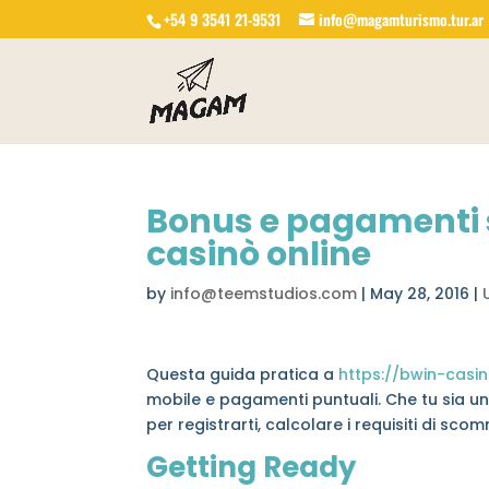
+54 9 3541 21-9531
info@magamturismo.tur.ar
Bonus e pagamenti s
casinò online
by
info@teemstudios.com
|
May 28, 2016
|
Questa guida pratica a
https://bwin-casino
mobile e pagamenti puntuali. Che tu sia un 
per registrarti, calcolare i requisiti di sco
Getting Ready