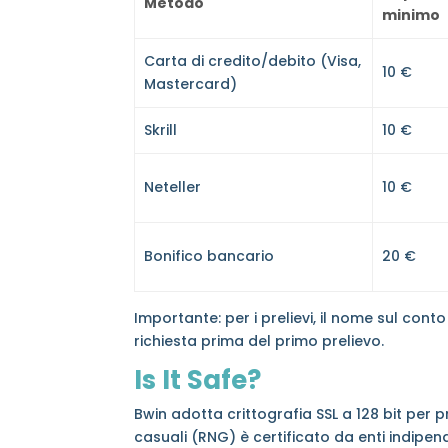
Metodo
minimo
Carta di credito/debito (Visa,
10 €
Mastercard)
Skrill
10 €
Neteller
10 €
Bonifico bancario
20 €
Importante: per i prelievi, il nome sul con
richiesta prima del primo prelievo.
Is It Safe?
Bwin adotta crittografia SSL a 128 bit per p
casuali (RNG) è certificato da enti indipe