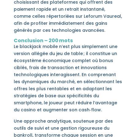
choisissant des plateformes qui offrent des
paiement rapide et un retrait instantané,
comme celles répertoriées sur Leforum Vaureal,
afin de profiter immédiatement des gains
générés par ces technologies avancées.
Conclusion – 200 mots
Le blackjack mobile n’est plus simplement une
version allégée du jeu de table ; il constitue un
écosystème économique complet où bonus
ciblés, frais de transaction et innovations
technologiques interagissent. En comprenant
les dynamiques du marché, en sélectionnant les
offres les plus rentables et en adaptant les
stratégies de base aux spécificités du
smartphone, le joueur peut réduire l’avantage
du casino et augmenter son cash‑flow.
Une approche analytique, soutenue par des
outils de suivi et une gestion rigoureuse du
bankroll, transforme chaque session en une