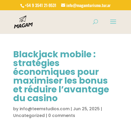
+54 9 3541 21-9531
info@magamturismo.tur.ar
Products
search
Blackjack mobile :
stratégies
économiques pour
maximiser les bonus
et réduire l’avantage
du casino
by
info@teemstudios.com
|
Jun 25, 2025
|
Uncategorized
|
0 comments