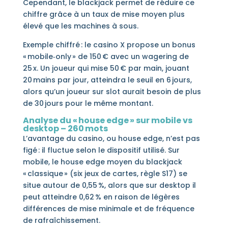
Cependant, le blackjack permet de réduire ce
chiffre grâce à un taux de mise moyen plus
élevé que les machines à sous.
Exemple chiffré : le casino X propose un bonus
« mobile‑only » de 150 € avec un wagering de
25 x. Un joueur qui mise 50 € par main, jouant
20 mains par jour, atteindra le seuil en 6 jours,
alors qu’un joueur sur slot aurait besoin de plus
de 30 jours pour le même montant.
Analyse du « house edge » sur mobile vs
desktop – 260 mots
L’avantage du casino, ou house edge, n’est pas
figé : il fluctue selon le dispositif utilisé. Sur
mobile, le house edge moyen du blackjack
« classique » (six jeux de cartes, règle S17) se
situe autour de 0,55 %, alors que sur desktop il
peut atteindre 0,62 % en raison de légères
différences de mise minimale et de fréquence
de rafraîchissement.