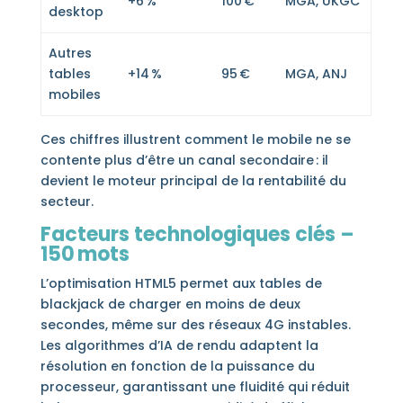
+6 %
100 €
MGA, UKGC
desktop
Autres
tables
+14 %
95 €
MGA, ANJ
mobiles
Ces chiffres illustrent comment le mobile ne se
contente plus d’être un canal secondaire : il
devient le moteur principal de la rentabilité du
secteur.
Facteurs technologiques clés –
150 mots
L’optimisation HTML5 permet aux tables de
blackjack de charger en moins de deux
secondes, même sur des réseaux 4G instables.
Les algorithmes d’IA de rendu adaptent la
résolution en fonction de la puissance du
processeur, garantissant une fluidité qui réduit