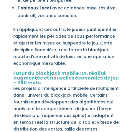
et de perte en temps réel.
Tableaux Excel
avec colonnes : mise, résultat,
bankroll, variance cumulée.
En appliquant ces outils, le joueur peut identifier
rapidement les périodes de sous‑performance
et ajuster les mises ou suspendre le jeu. Cette
discipline financière transforme le blackjack
mobile d’une activité de loisir en une opération
économique mesurable.
Futur du blackjack mobile : IA, réalité
augmentée et nouvelles économies de jeu
– 260 mots
Les projets d’intelligence artificielle se multiplient
dans l’univers du blackjack mobile. Certains
fournisseurs développent des algorithmes qui
analysent le comportement du joueur (temps
de décision, fréquence des splits) et adaptent
en temps réel la structure de la table : vitesse de
distribution des cartes, taille des mises