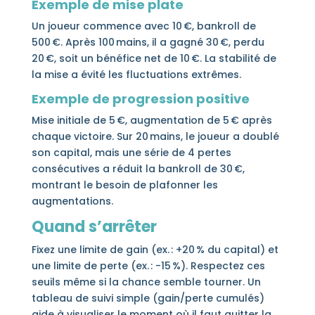
Exemple de mise plate
Un joueur commence avec 10 €, bankroll de
500 €. Après 100 mains, il a gagné 30 €, perdu
20 €, soit un bénéfice net de 10 €. La stabilité de
la mise a évité les fluctuations extrêmes.
Exemple de progression positive
Mise initiale de 5 €, augmentation de 5 € après
chaque victoire. Sur 20 mains, le joueur a doublé
son capital, mais une série de 4 pertes
consécutives a réduit la bankroll de 30 €,
montrant le besoin de plafonner les
augmentations.
Quand s’arrêter
Fixez une limite de gain (ex. : +20 % du capital) et
une limite de perte (ex. : -15 %). Respectez ces
seuils même si la chance semble tourner. Un
tableau de suivi simple (gain/perte cumulés)
aide à visualiser le moment où il faut quitter la