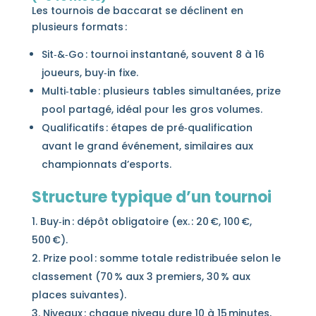
Les tournois de baccarat se déclinent en
plusieurs formats :
Sit‑&‑Go : tournoi instantané, souvent 8 à 16
joueurs, buy‑in fixe.
Multi‑table : plusieurs tables simultanées, prize
pool partagé, idéal pour les gros volumes.
Qualificatifs : étapes de pré‑qualification
avant le grand événement, similaires aux
championnats d’esports.
Structure typique d’un tournoi
Buy‑in : dépôt obligatoire (ex. : 20 €, 100 €,
500 €).
Prize pool : somme totale redistribuée selon le
classement (70 % aux 3 premiers, 30 % aux
places suivantes).
Niveaux : chaque niveau dure 10 à 15 minutes,