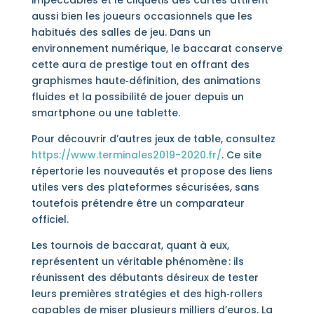
impeccables et le cliquetis des cartes attirent
aussi bien les joueurs occasionnels que les
habitués des salles de jeu. Dans un
environnement numérique, le baccarat conserve
cette aura de prestige tout en offrant des
graphismes haute‑définition, des animations
fluides et la possibilité de jouer depuis un
smartphone ou une tablette.
Pour découvrir d’autres jeux de table, consultez
https://www.terminales2019-2020.fr/
. Ce site
répertorie les nouveautés et propose des liens
utiles vers des plateformes sécurisées, sans
toutefois prétendre être un comparateur
officiel.
Les tournois de baccarat, quant à eux,
représentent un véritable phénomène : ils
réunissent des débutants désireux de tester
leurs premières stratégies et des high‑rollers
capables de miser plusieurs milliers d’euros. La