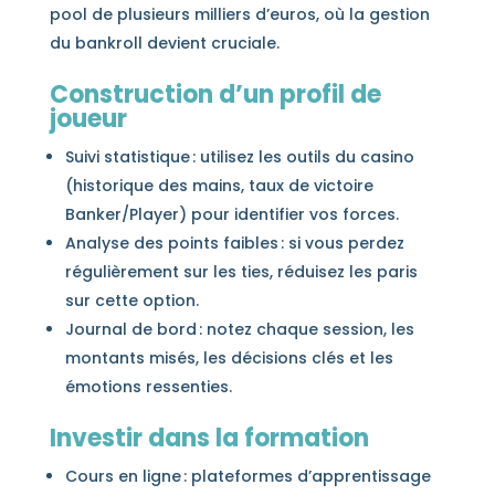
pool de plusieurs milliers d’euros, où la gestion
du bankroll devient cruciale.
Construction d’un profil de
joueur
Suivi statistique : utilisez les outils du casino
(historique des mains, taux de victoire
Banker/Player) pour identifier vos forces.
Analyse des points faibles : si vous perdez
régulièrement sur les ties, réduisez les paris
sur cette option.
Journal de bord : notez chaque session, les
montants misés, les décisions clés et les
émotions ressenties.
Investir dans la formation
Cours en ligne : plateformes d’apprentissage