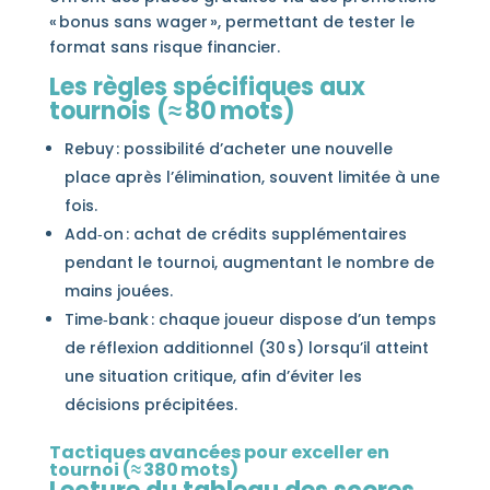
« bonus sans wager », permettant de tester le
format sans risque financier.
Les règles spécifiques aux
tournois (≈ 80 mots)
Rebuy : possibilité d’acheter une nouvelle
place après l’élimination, souvent limitée à une
fois.
Add‑on : achat de crédits supplémentaires
pendant le tournoi, augmentant le nombre de
mains jouées.
Time‑bank : chaque joueur dispose d’un temps
de réflexion additionnel (30 s) lorsqu’il atteint
une situation critique, afin d’éviter les
décisions précipitées.
Tactiques avancées pour exceller en
tournoi (≈ 380 mots)