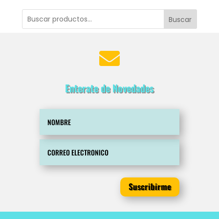
Buscar

Enterate de Novedades
Suscribirme