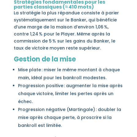
Stratégies fondamentales pour les
parties classiques (≈ 410 mots)
La stratégie la plus répandue consiste à parier
systématiquement sur le Banker, qui bénéficie
d’une marge de la maison d’environ 1,06 %,
contre 1,24 % pour le Player. Même après la
commission de 5 % sur les gains du Banker, le
taux de victoire moyen reste supérieur.
Gestion de la mise
Mise plate : miser le même montant à chaque
main, idéal pour les bankroll modestes.
Progression positive : augmenter la mise après
chaque victoire, limiter les pertes après un
échec.
Progression négative (Martingale) : doubler la
mise après chaque perte, à proscrire si la
bankroll est limitée.