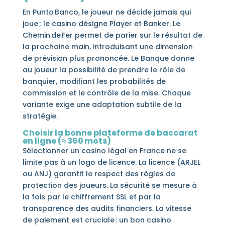
En Punto Banco, le joueur ne décide jamais qui
joue ; le casino désigne Player et Banker. Le
Chemin de Fer permet de parier sur le résultat de
la prochaine main, introduisant une dimension
de prévision plus prononcée. Le Banque donne
au joueur la possibilité de prendre le rôle de
banquier, modifiant les probabilités de
commission et le contrôle de la mise. Chaque
variante exige une adaptation subtile de la
stratégie.
Choisir la bonne plateforme de baccarat
en ligne (≈ 360 mots)
Sélectionner un casino légal en France ne se
limite pas à un logo de licence. La licence (ARJEL
ou ANJ) garantit le respect des règles de
protection des joueurs. La sécurité se mesure à
la fois par le chiffrement SSL et par la
transparence des audits financiers. La vitesse
de paiement est cruciale : un bon casino