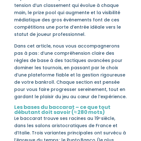
tension d’un classement qui évolue à chaque
main, le prize pool qui augmente et la visibilité
médiatique des gros événements font de ces
compétitions une porte d’entrée idéale vers le
statut de joueur professionnel.
Dans cet article, nous vous accompagnerons
pas à pas : d’une compréhension claire des
règles de base à des tactiques avancées pour
dominer les tournois, en passant par le choix
d’une plateforme fiable et la gestion rigoureuse
de votre bankroll. Chaque section est pensée
pour vous faire progresser sereinement, tout en
gardant le plaisir du jeu au cœur de l’expérience.
Les bases du baccarat – ce que tout
débutant doit savoir (≈ 280 mots)
Le baccarat trouve ses racines au 19ᵉ siècle,
dans les salons aristocratiques de France et
d’Italie. Trois variantes principales ont survécu à
l’épreuve du temps : le Punto Banco (le plus