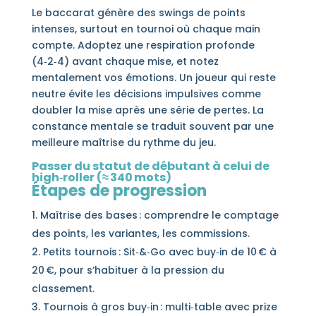
Le baccarat génère des swings de points
intenses, surtout en tournoi où chaque main
compte. Adoptez une respiration profonde
(4‑2‑4) avant chaque mise, et notez
mentalement vos émotions. Un joueur qui reste
neutre évite les décisions impulsives comme
doubler la mise après une série de pertes. La
constance mentale se traduit souvent par une
meilleure maîtrise du rythme du jeu.
Passer du statut de débutant à celui de
high‑roller (≈ 340 mots)
Étapes de progression
Maîtrise des bases : comprendre le comptage
des points, les variantes, les commissions.
Petits tournois : Sit‑&‑Go avec buy‑in de 10 € à
20 €, pour s’habituer à la pression du
classement.
Tournois à gros buy‑in : multi‑table avec prize