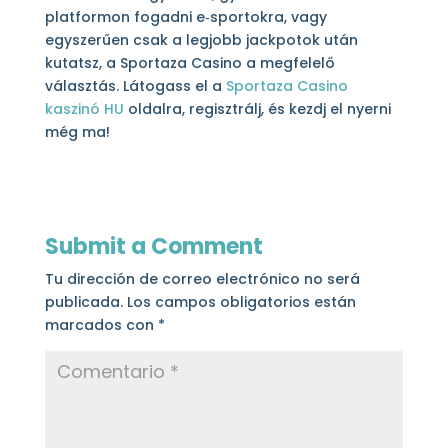
platformon fogadni e‑sportokra, vagy
egyszerűen csak a legjobb jackpotok után
kutatsz, a Sportaza Casino a megfelelő
választás. Látogass el a
Sportaza Casino
kaszinó HU
oldalra, regisztrálj, és kezdj el nyerni
még ma!
Submit a Comment
Tu dirección de correo electrónico no será
publicada.
Los campos obligatorios están
marcados con
*