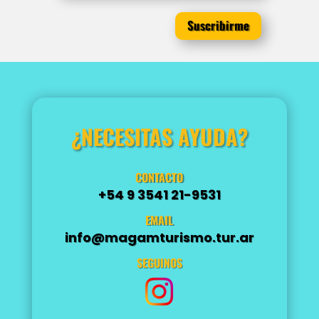
Suscribirme
¿NECESITAS AYUDA?
CONTACTO
+54 9 3541 21-9531
EMAIL
info@magamturismo.tur.ar
SEGUINOS