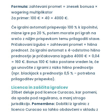
Formula:
zahtevani promet = znesek bonusa ×
wagering multiplikator
Za primer: 100 € × 40 = 4000 €.
Če igralni avtomati prispevajo 100 % k izpolnitvi,
mizne igre pa 20 %, potem morate pri igrah na
srečo z nižjim prispevkom temu prilagoditi stave.
Pričakovani izguba = zahtevani promet × hišna
prednost. Za igralni avtomat s 4-odstotno hišno
prednostjo je pričakovana izguba 4000 € × 0,04
= 160 €. Bonus 100 € tako postane vreden le, če
ga unovčite z igrami z nizko hišno prednostjo
(npr. blackjack s prednostjo 0,5 % – potrebna
prilagoditev prispevka).
Licenca in zaščita igralcev
20bet deluje pod licence Curacao, kar pomeni,
da spada pod regulirano, a manj strogo
jurisdikcijo.
Pomembno:
Dobitki iz igralnic z
licenco Curacao so lahko obdavčeni v skladu z