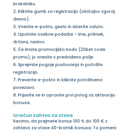
brskalniku.
Kliknite gumb za registracijo (običajno zgoraj
desno).
Vnesite e-pošto, geslo in izberite valuto.
Izpolnite osebne podatke – ime, priimek,
država, naslov.
Če imate promocijsko kodo (20bet code
promo), jo vnesite v predvideno polje.
Sprejmite pogoje poslovanja in potrdite
registracijo.
Preverite e-pošto in kliknite potrditveno
povezavo.
Prijavite se in opravite prvi polog za aktivacijo
bonusa.
Izračun zahtev za stave
Recimo, da prejmete bonus 100 % do 100 € z
zahtevo za stave 40-kratnik bonusa. To pomeni: