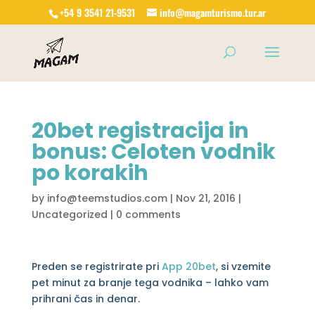
+54 9 3541 21-9531
info@magamturismo.tur.ar
Products
search
20bet registracija in
bonus: Celoten vodnik
po korakih
by
info@teemstudios.com
|
Nov 21, 2016
|
Uncategorized
|
0 comments
Preden se registrirate pri
App 20bet
, si vzemite
pet minut za branje tega vodnika – lahko vam
prihrani čas in denar.