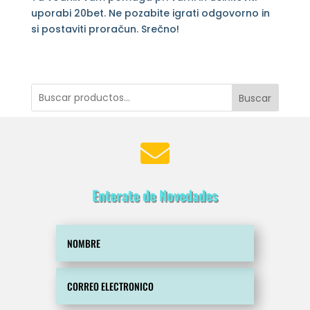
uporabi 20bet. Ne pozabite igrati odgovorno in
si postaviti proračun. Srečno!
Buscar

Enterate de Novedades